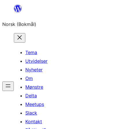
Hopp
til
Norsk (Bokmål)
innhold
Tema
Utvidelser
Nyheter
Om
Mønstre
Delta
Meetups
Slack
Kontakt