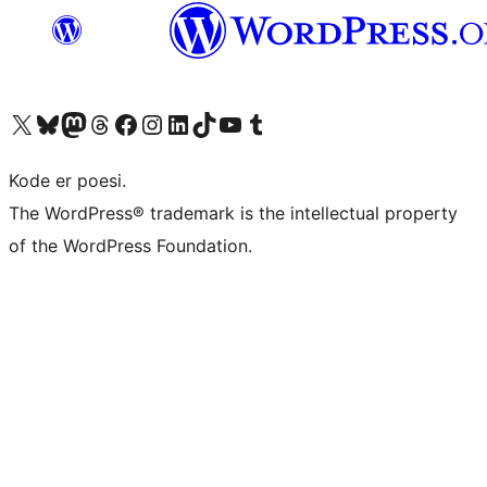
Besøk vår konto på X
Visit our Bluesky account
Besøk vår Mastodon-konto
Visit our Threads account
Besøk vår Facebook-side
Besøk vår Instagram-konto
Besøk vår LinkedIn-konto
Visit our TikTok account
Visit our YouTube channel
Visit our Tumblr account
Kode er poesi.
The WordPress® trademark is the intellectual property
of the WordPress Foundation.