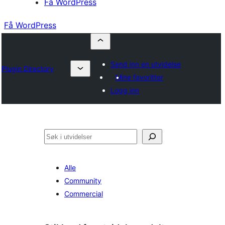
Få WordPress
Få WordPress
Send inn en utvidelse
Plugin Directory
Mine favoritter
Logg inn
Søk
Alle
Community
Commercial