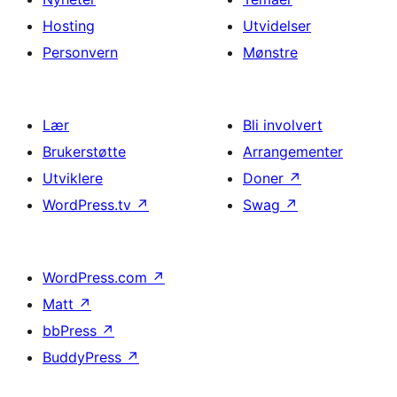
Hosting
Utvidelser
Personvern
Mønstre
Lær
Bli involvert
Brukerstøtte
Arrangementer
Utviklere
Doner
↗
WordPress.tv
↗
Swag
↗
WordPress.com
↗
Matt
↗
bbPress
↗
BuddyPress
↗