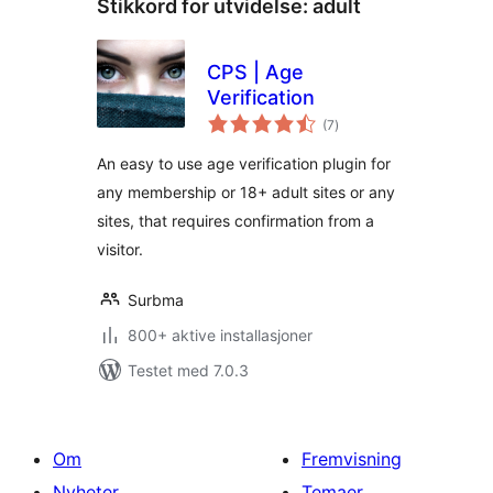
Stikkord for utvidelse:
adult
CPS | Age
Verification
totale
(7
)
vurderinger
An easy to use age verification plugin for
any membership or 18+ adult sites or any
sites, that requires confirmation from a
visitor.
Surbma
800+ aktive installasjoner
Testet med 7.0.3
Om
Fremvisning
Nyheter
Temaer