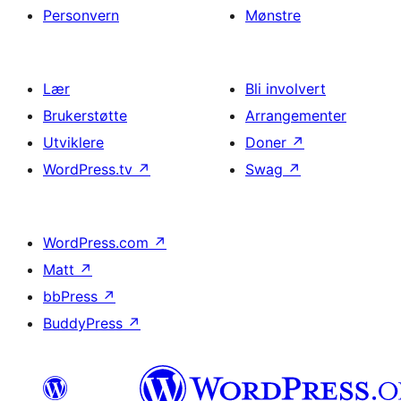
Personvern
Mønstre
Lær
Bli involvert
Brukerstøtte
Arrangementer
Utviklere
Doner
↗
WordPress.tv
↗
Swag
↗
WordPress.com
↗
Matt
↗
bbPress
↗
BuddyPress
↗