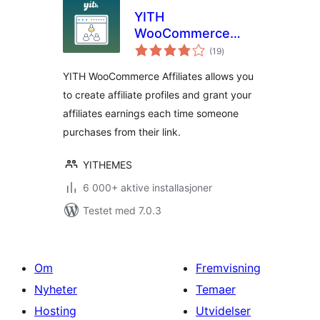
YITH
WooCommerce
totale
Affiliates
(19
)
vurderinger
YITH WooCommerce Affiliates allows you
to create affiliate profiles and grant your
affiliates earnings each time someone
purchases from their link.
YITHEMES
6 000+ aktive installasjoner
Testet med 7.0.3
Om
Fremvisning
Nyheter
Temaer
Hosting
Utvidelser