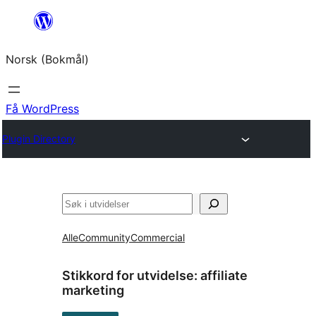
Hopp
til
Norsk (Bokmål)
innhold
Få WordPress
Plugin Directory
Søk
Alle
Community
Commercial
Stikkord for utvidelse:
affiliate
marketing