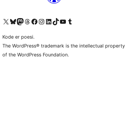
Besøk vår konto på X
Visit our Bluesky account
Besøk vår Mastodon-konto
Visit our Threads account
Besøk vår Facebook-side
Besøk vår Instagram-konto
Besøk vår LinkedIn-konto
Visit our TikTok account
Visit our YouTube channel
Visit our Tumblr account
Kode er poesi.
The WordPress® trademark is the intellectual property
of the WordPress Foundation.