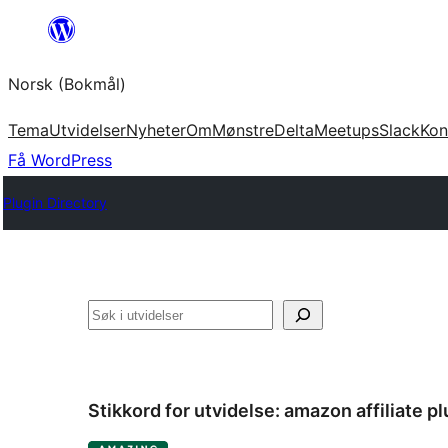
Hopp
til
Norsk (Bokmål)
innhold
Tema
Utvidelser
Nyheter
Om
Mønstre
Delta
Meetups
Slack
Kon
Få WordPress
Plugin Directory
Søk
Stikkord for utvidelse:
amazon affiliate pl