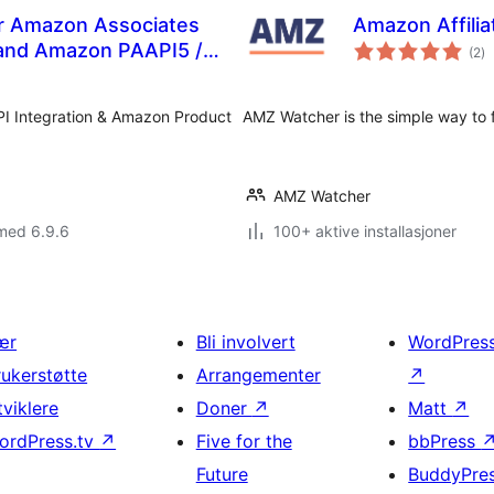
for Amazon Associates
Amazon Affili
to
 and Amazon PAAPI5 /
(2
)
vu
PI Integration & Amazon Product
AMZ Watcher is the simple way to f
AMZ Watcher
med 6.9.6
100+ aktive installasjoner
ær
Bli involvert
WordPres
rukerstøtte
Arrangementer
↗
tviklere
Doner
↗
Matt
↗
ordPress.tv
↗
Five for the
bbPress
Future
BuddyPre