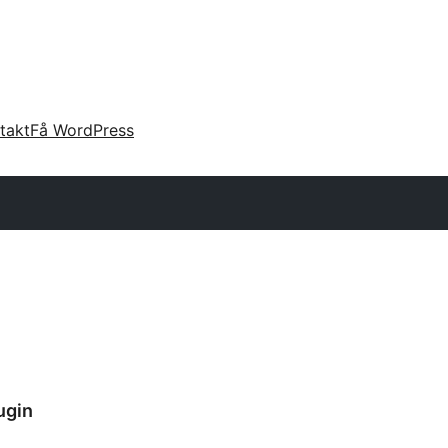
takt
Få WordPress
ugin