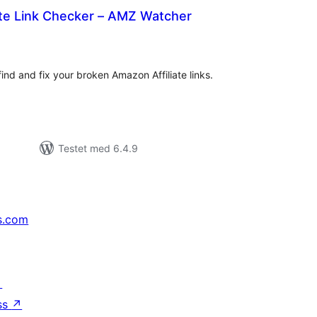
ate Link Checker – AMZ Watcher
tale
rderinger
ind and fix your broken Amazon Affiliate links.
Testet med 6.4.9
s.com
↗
ss
↗