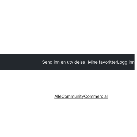
Send inn en utvidelse
Mine favoritter
Logg inn
Alle
Community
Commercial