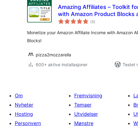
Amazing Affiliates – Toolkit 
with Amazon Product Blocks
totale
Creators API integration
(3
)
vurderinger
Monetize your Amazon Affiliate Income with Amazon A
Blocks!
pizza2mozzarella
600+ aktive installasjoner
Testet 
Om
Fremvisning
L
Nyheter
Temaer
B
Hosting
Utvidelser
U
Personvern
Mønstre
W