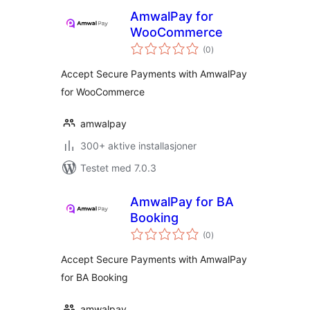
AmwalPay for
WooCommerce
totale
(0
)
vurderinger
Accept Secure Payments with AmwalPay
for WooCommerce
amwalpay
300+ aktive installasjoner
Testet med 7.0.3
AmwalPay for BA
Booking
totale
(0
)
vurderinger
Accept Secure Payments with AmwalPay
for BA Booking
amwalpay