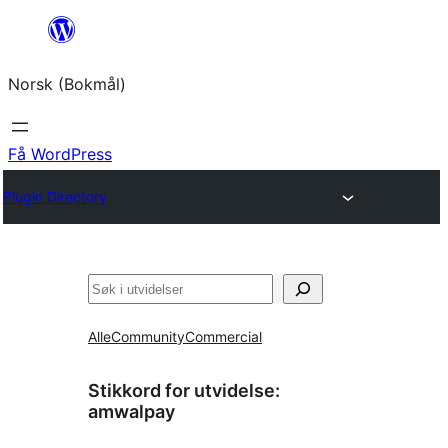
Hopp
til
Norsk (Bokmål)
innhold
Få WordPress
Plugin Directory
Søk
Alle
Community
Commercial
Stikkord for utvidelse:
amwalpay