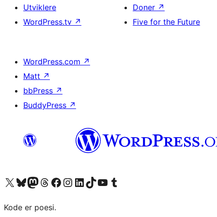
Utviklere
Doner
↗
WordPress.tv
↗
Five for the Future
WordPress.com
↗
Matt
↗
bbPress
↗
BuddyPress
↗
Besøk vår konto på X
Visit our Bluesky account
Besøk vår Mastodon-konto
Visit our Threads account
Besøk vår Facebook-side
Besøk vår Instagram-konto
Besøk vår LinkedIn-konto
Visit our TikTok account
Visit our YouTube channel
Visit our Tumblr account
Kode er poesi.