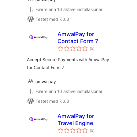
Færre enn 10 aktive installasjoner
Testet med 7.0.3
AmwalPay for
Contact Form 7
totale
(0
)
vurderinger
Accept Secure Payments with AmwalPay
for Contact Form 7
amwalpay
Færre enn 10 aktive installasjoner
Testet med 7.0.3
AmwalPay for
Travel Engine
totale
(0
)
vurderinger