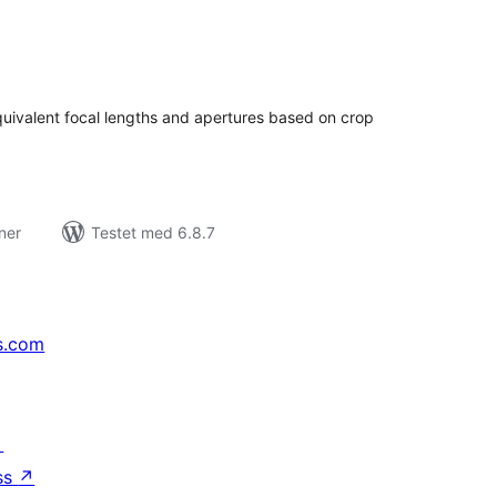
tale
rderinger
quivalent focal lengths and apertures based on crop
ner
Testet med 6.8.7
s.com
↗
ss
↗