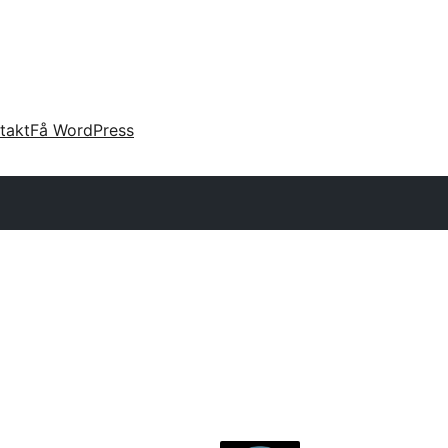
takt
Få WordPress