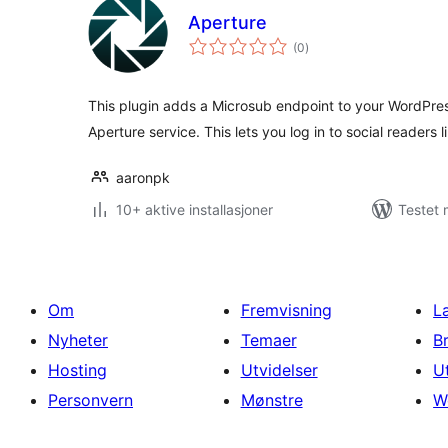
Aperture
totale
(0
)
vurderinger
This plugin adds a Microsub endpoint to your WordPres
Aperture service. This lets you log in to social readers
aaronpk
10+ aktive installasjoner
Testet
Om
Fremvisning
L
Nyheter
Temaer
B
Hosting
Utvidelser
U
Personvern
Mønstre
W