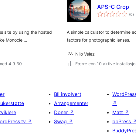
APS-C Crop
to
(0
)
vu
s site by using the hosted
A simple calculator to determine e
 like Monocle …
factors for photographic lenses.
Nilo Velez
 med 4.9.30
Færre enn 10 aktive installasjo
ær
Bli involvert
WordPres
rukerstøtte
Arrangementer
↗
tviklere
Doner
↗
Matt
↗
ordPress.tv
↗
Swag
↗
bbPress
BuddyPre