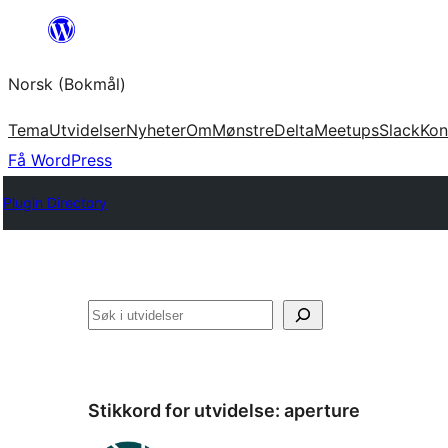
Hopp
til
Norsk (Bokmål)
innhold
Tema
Utvidelser
Nyheter
Om
Mønstre
Delta
Meetups
Slack
Kon
Få WordPress
Plugin Directory
Søk
Stikkord for utvidelse:
aperture