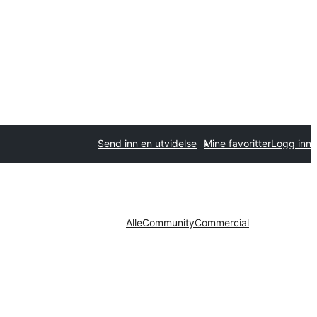
Send inn en utvidelse
Mine favoritter
Logg inn
Alle
Community
Commercial