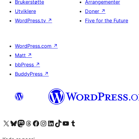
Brukerstøtte
Arrangementer
Utviklere
Doner
↗
WordPress.tv
↗
Five for the Future
WordPress.com
↗
Matt
↗
bbPress
↗
BuddyPress
↗
Besøk vår konto på X
Visit our Bluesky account
Besøk vår Mastodon-konto
Visit our Threads account
Besøk vår Facebook-side
Besøk vår Instagram-konto
Besøk vår LinkedIn-konto
Visit our TikTok account
Visit our YouTube channel
Visit our Tumblr account