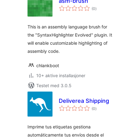
asm-brush
totale
(0
)
vurderinger
This is an assembly language brush for
the "SyntaxHighlighter Evolved" plugin. It
will enable customizable highlighting of
assembly code.
chlankboot
10+ aktive installasjoner
Testet med 3.0.5
Deliverea Shipping
totale
(0
)
vurderinger
Imprime tus etiquetas gestiona
automáticamente tus envíos desde el