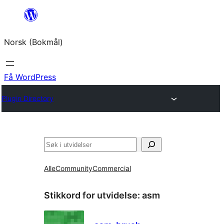
Hopp
til
Norsk (Bokmål)
innhold
Få WordPress
Plugin Directory
Søk
Alle
Community
Commercial
Stikkord for utvidelse:
asm