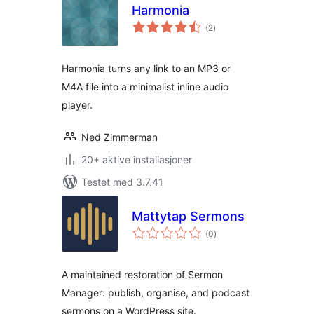
Harmonia
totale
(2
)
vurderinger
Harmonia turns any link to an MP3 or
M4A file into a minimalist inline audio
player.
Ned Zimmerman
20+ aktive installasjoner
Testet med 3.7.41
Mattytap Sermons
totale
(0
)
vurderinger
A maintained restoration of Sermon
Manager: publish, organise, and podcast
sermons on a WordPress site.