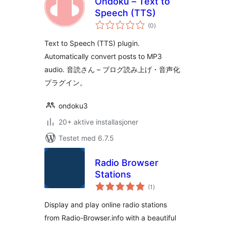
Ondoku – Text to
Speech (TTS)
totale
(0
)
vurderinger
Text to Speech (TTS) plugin.
Automatically convert posts to MP3
audio. 音読さん – ブログ読み上げ・音声化
プラグイン。
ondoku3
20+ aktive installasjoner
Testet med 6.7.5
Radio Browser
Stations
totale
(1
)
vurderinger
Display and play online radio stations
from Radio-Browser.info with a beautiful