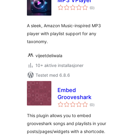
MP3 VPlayer
totale
(0
)
vurderinger
A sleek, Amazon Music-inspired MP3
player with playlist support for any
taxonomy.
vijeetdeliwala
10+ aktive installasjoner
Testet med 6.8.6
Embed
Grooveshark
totale
(0
)
vurderinger
This plugin allows you to embed
grooveshark songs and playlists in your
posts/pages/widgets with a shortcode.