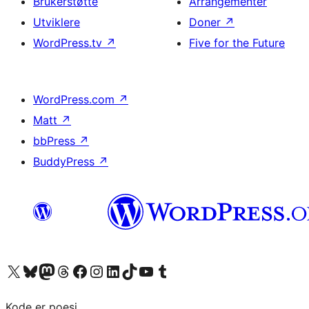
Brukerstøtte
Arrangementer
Utviklere
Doner
↗
WordPress.tv
↗
Five for the Future
WordPress.com
↗
Matt
↗
bbPress
↗
BuddyPress
↗
Besøk vår konto på X
Visit our Bluesky account
Besøk vår Mastodon-konto
Visit our Threads account
Besøk vår Facebook-side
Besøk vår Instagram-konto
Besøk vår LinkedIn-konto
Visit our TikTok account
Visit our YouTube channel
Visit our Tumblr account
Kode er poesi.