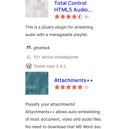
Total Control
HTML5 Audio
totale
Player Basic
(6
)
vurderinger
This is a jQuery plugin for streaming
audio with a manageable playlist.
gholme4
10+ aktive installasjoner
Testet med 3.4.2
Attachments++
totale
(1
)
vurderinger
Plussify your attachments!
Attachments++ allows auto-embedding
of most document, video and audio files.
No need to download that MS Word doc