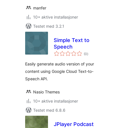
manfer
10+ aktive installasjoner
Testet med 3.2.1
Simple Text to
Speech
totale
(0
)
vurderinger
Easily generate audio version of your
content using Google Cloud Text-to-
Speech API.
Nasio Themes
10+ aktive installasjoner
Testet med 6.8.6
JPlayer Podcast