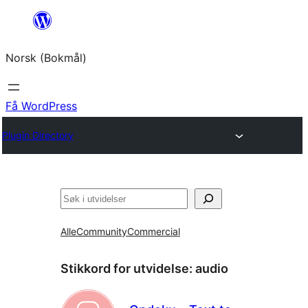
Hopp
til
Norsk (Bokmål)
innhold
Få WordPress
Plugin Directory
Søk
Alle
Community
Commercial
Stikkord for utvidelse:
audio