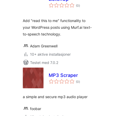
totale
(0
)
vurderinger
Add "read this to me" functionality to
your WordPress posts using Murf.ai text-
to-speech technology.
Adam Greenwell
10+ aktive installasjoner
Testet med 7.0.2
MP3 Scraper
totale
(0
)
vurderinger
a simple and secure mp3 audio player
foobar