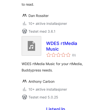
to read.
Dan Rossiter
10+ aktive installasjoner
Testet med 3.6.1
WDES rtMedia
Music
totale
(0
)
vurderinger
WDES rtMedia Music for your rtMedia,
Buddypress needs.
Anthony Carbon
10+ aktive installasjoner
Testet med 5.0.25
ListenUp