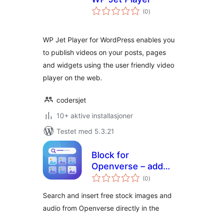
totale
(0
)
vurderinger
WP Jet Player for WordPress enables you
to publish videos on your posts, pages
and widgets using the user friendly video
player on the web.
codersjet
10+ aktive installasjoner
Testet med 5.3.21
Block for
Openverse – add
totale
free stock media
(0
)
vurderinger
without leaving the
Search and insert free stock images and
editor
audio from Openverse directly in the