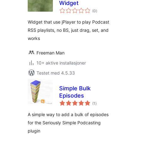
Widget
totale
(0
)
vurderinger
Widget that use jPlayer to play Podcast
RSS playlists, no BS, just drag, set, and
works
Freeman Man
10+ aktive installasjoner
Testet med 4.5.33
Simple Bulk
Episodes
totale
(1
)
vurderinger
A simple way to add a bulk of episodes
for the Seriously Simple Podcasting
plugin