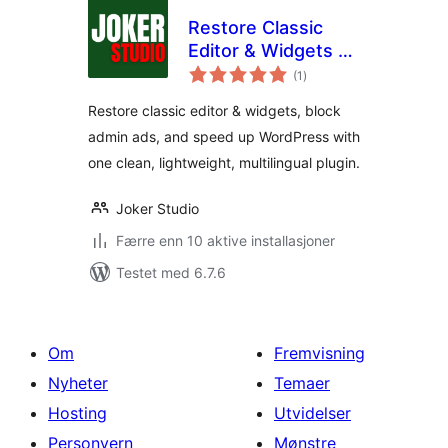
Restore Classic
Editor & Widgets –
totale
Clean &
(1
)
vurderinger
Lightweight
Restore classic editor & widgets, block
Dashboard
admin ads, and speed up WordPress with
one clean, lightweight, multilingual plugin.
Joker Studio
Færre enn 10 aktive installasjoner
Testet med 6.7.6
Om
Fremvisning
Nyheter
Temaer
Hosting
Utvidelser
Personvern
Mønstre