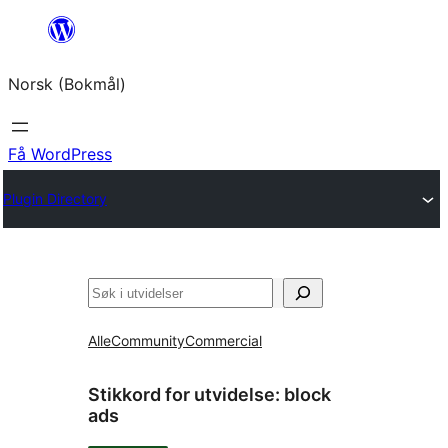
Hopp
til
Norsk (Bokmål)
innhold
Få WordPress
Plugin Directory
Søk
Alle
Community
Commercial
Stikkord for utvidelse:
block
ads