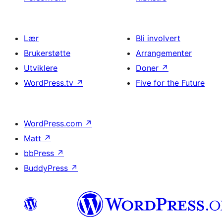
Lær
Bli involvert
Brukerstøtte
Arrangementer
Utviklere
Doner
↗
WordPress.tv
↗
Five for the Future
WordPress.com
↗
Matt
↗
bbPress
↗
BuddyPress
↗