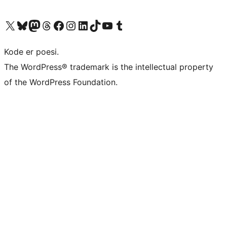
Besøk vår konto på X
Visit our Bluesky account
Besøk vår Mastodon-konto
Visit our Threads account
Besøk vår Facebook-side
Besøk vår Instagram-konto
Besøk vår LinkedIn-konto
Visit our TikTok account
Visit our YouTube channel
Visit our Tumblr account
Kode er poesi.
The WordPress® trademark is the intellectual property
of the WordPress Foundation.