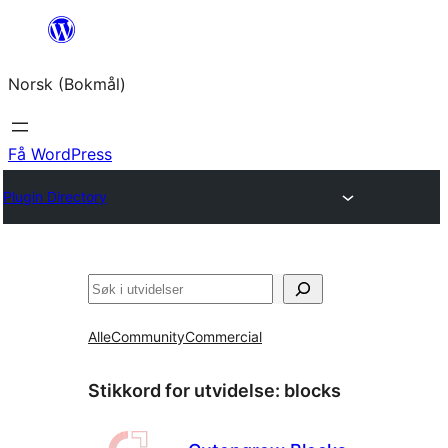
Hopp
til
Norsk (Bokmål)
innhold
Få WordPress
Plugin Directory
Søk
Alle
Community
Commercial
Stikkord for utvidelse:
blocks