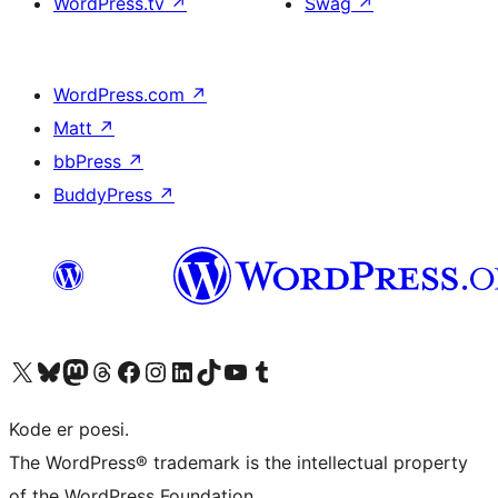
WordPress.tv
↗
Swag
↗
WordPress.com
↗
Matt
↗
bbPress
↗
BuddyPress
↗
Besøk vår konto på X
Visit our Bluesky account
Besøk vår Mastodon-konto
Visit our Threads account
Besøk vår Facebook-side
Besøk vår Instagram-konto
Besøk vår LinkedIn-konto
Visit our TikTok account
Visit our YouTube channel
Visit our Tumblr account
Kode er poesi.
The WordPress® trademark is the intellectual property
of the WordPress Foundation.