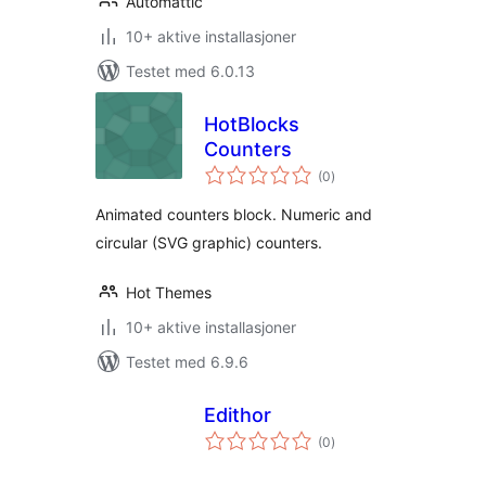
Automattic
10+ aktive installasjoner
Testet med 6.0.13
HotBlocks
Counters
totale
(0
)
vurderinger
Animated counters block. Numeric and
circular (SVG graphic) counters.
Hot Themes
10+ aktive installasjoner
Testet med 6.9.6
Edithor
totale
(0
)
vurderinger