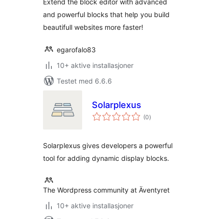
Extend the block editor with advanced
and powerful blocks that help you build
beautifull websites more faster!
egarofalo83
10+ aktive installasjoner
Testet med 6.6.6
Solarplexus
totale
(0
)
vurderinger
Solarplexus gives developers a powerful
tool for adding dynamic display blocks.
The Wordpress community at Äventyret
10+ aktive installasjoner