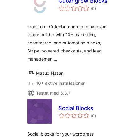
Gutengrow Blocks
totale
(0
)
vurderinger
Transform Gutenberg into a conversion-
ready builder with 20+ marketing,
ecommerce, and automation blocks,
Stripe-powered checkouts, and lead
managemen …
Masud Hasan
10+ aktive installasjoner
Testet med 6.8.7
Social Blocks
totale
(0
)
vurderinger
Social blocks for your wordpress