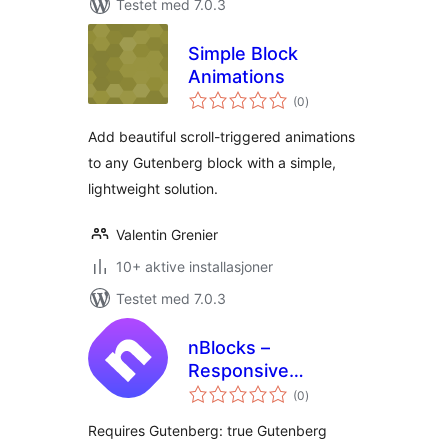
Testet med 7.0.3
Simple Block
Animations
totale
(0
)
vurderinger
Add beautiful scroll-triggered animations
to any Gutenberg block with a simple,
lightweight solution.
Valentin Grenier
10+ aktive installasjoner
Testet med 7.0.3
nBlocks –
Responsive
totale
Gutenberg News
(0
)
vurderinger
Blocks
Requires Gutenberg: true Gutenberg