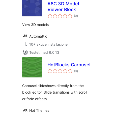
A8C 3D Model
Viewer Block
totale
(0
)
vurderinger
View 3D models
Automattic
10+ aktive installasjoner
Testet med 6.0.13
HotBlocks Carousel
totale
(0
)
vurderinger
Carousel slideshows directly from the
block editor. Slide transitions with scroll
or fade effects.
Hot Themes