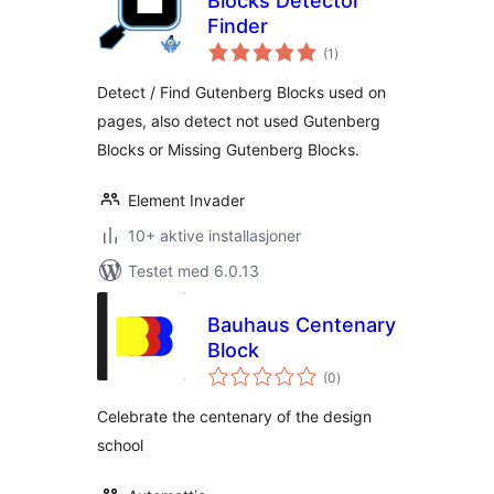
Blocks Detector
Finder
totale
(1
)
vurderinger
Detect / Find Gutenberg Blocks used on
pages, also detect not used Gutenberg
Blocks or Missing Gutenberg Blocks.
Element Invader
10+ aktive installasjoner
Testet med 6.0.13
Bauhaus Centenary
Block
totale
(0
)
vurderinger
Celebrate the centenary of the design
school