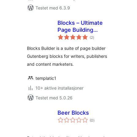
Testet med 6.3.9
Blocks – Ultimate
Page Building
totale
Blocks for
(2
)
vurderinger
Gutenberg
Blocks Builder is a suite of page builder
Gutenberg blocks for writers, publishers
and content marketers.
templatic1
10+ aktive installasjoner
Testet med 5.0.26
Beer Blocks
totale
(0
)
vurderinger