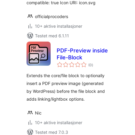
compatible: true Icon URI: icon.svg
officialprocoders
10+ aktive installasjoner
Testet med 6.1.11
PDF-Preview inside
File-Block
totale
(0
)
vurderinger
Extends the core/file block to optionally
insert a PDF preview image (generated
by WordPress) before the file block and
adds linking/lightbox options.
Nic
10+ aktive installasjoner
Testet med 7.0.3