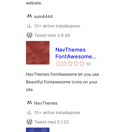
website.
sum4444
10+ aktive installasjoner
Testet med 3.9.40
NavThemes
FontAwesome
totale
Icons
(0
)
vurderinger
NavThemes FontAwesome let you use
Beautiful Fontawesome Icons on your
site.
NavThemes
10+ aktive installasjoner
Testet med 5.1.23