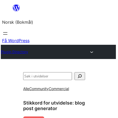
Hopp
til
Norsk (Bokmål)
innhold
Få WordPress
Plugin Directory
Søk
Alle
Community
Commercial
Stikkord for utvidelse:
blog
post generator