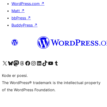
WordPress.com
↗
Matt
↗
bbPress
↗
BuddyPress
↗
Besøk vår konto på X
Visit our Bluesky account
Besøk vår Mastodon-konto
Visit our Threads account
Besøk vår Facebook-side
Besøk vår Instagram-konto
Besøk vår LinkedIn-konto
Visit our TikTok account
Visit our YouTube channel
Visit our Tumblr account
Kode er poesi.
The WordPress® trademark is the intellectual property
of the WordPress Foundation.