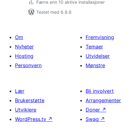
Færre enn 10 aktive installasjoner
Testet med 6.9.6
Om
Fremvisning
Nyheter
Temaer
Hosting
Utvidelser
Personvern
Mønstre
Lær
Bli involvert
Brukerstøtte
Arrangementer
Utviklere
Doner
↗
WordPress.tv
↗
Swag
↗