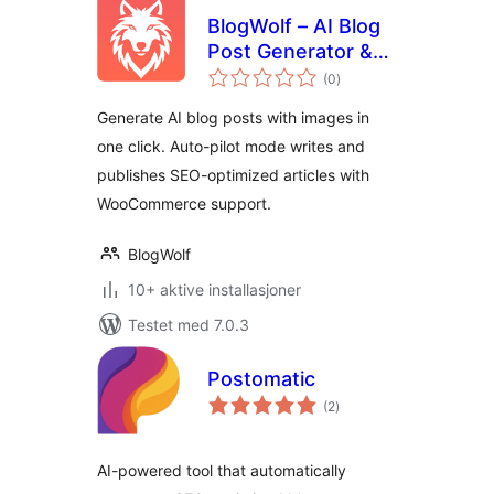
BlogWolf – AI Blog
Post Generator &
totale
Auto-Pilot Content
(0
)
vurderinger
Writer
Generate AI blog posts with images in
one click. Auto-pilot mode writes and
publishes SEO-optimized articles with
WooCommerce support.
BlogWolf
10+ aktive installasjoner
Testet med 7.0.3
Postomatic
totale
(2
)
vurderinger
AI-powered tool that automatically