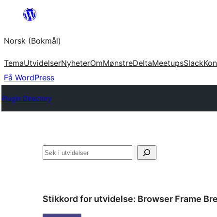
Hopp
til
Norsk (Bokmål)
innhold
Tema
Utvidelser
Nyheter
Om
Mønstre
Delta
Meetups
Slack
Kon
Få WordPress
Plugin Directory
Søk
Stikkord for utvidelse:
Browser Frame Bre