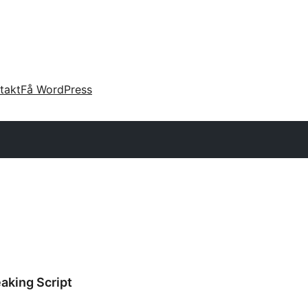
takt
Få WordPress
aking Script