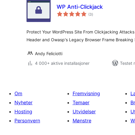
WP Anti-Clickjack
totale
(3
)
vurderinger
Protect Your WordPress Site From Clickjacking Attack
Header and Owasp's Legacy Browser Frame Breaking S
Andy Feliciotti
4 000+ aktive installasjoner
Testet 
Om
Fremvisning
L
Nyheter
Temaer
B
Hosting
Utvidelser
U
Personvern
Mønstre
W