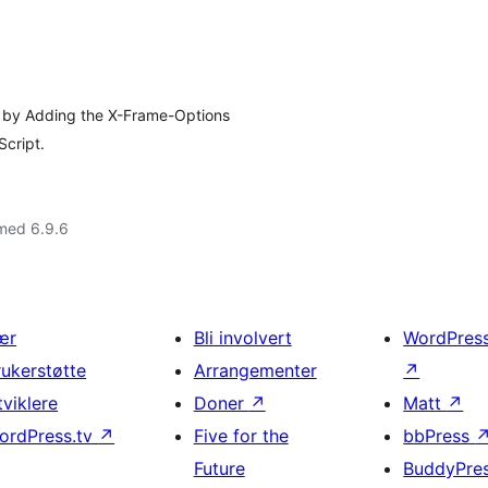
s by Adding the X-Frame-Options
cript.
med 6.9.6
ær
Bli involvert
WordPres
rukerstøtte
Arrangementer
↗
tviklere
Doner
↗
Matt
↗
ordPress.tv
↗
Five for the
bbPress
Future
BuddyPre