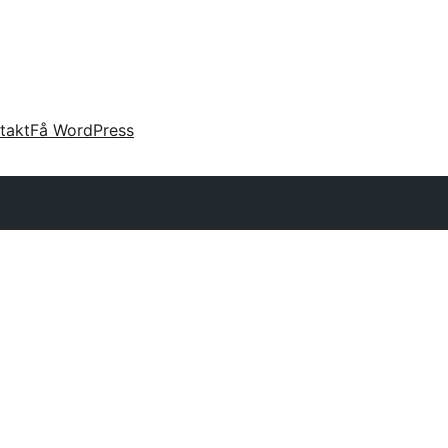
takt
Få WordPress