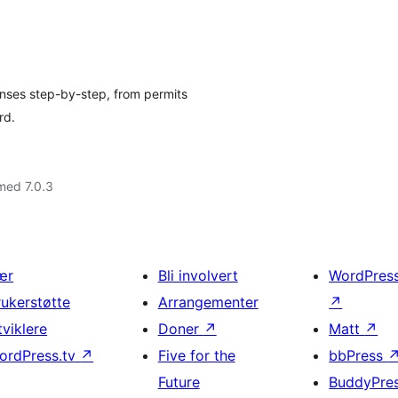
nses step-by-step, from permits
rd.
med 7.0.3
ær
Bli involvert
WordPres
rukerstøtte
Arrangementer
↗
tviklere
Doner
↗
Matt
↗
ordPress.tv
↗
Five for the
bbPress
Future
BuddyPre