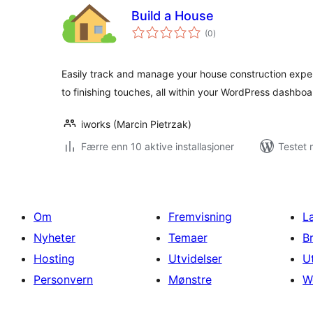
Build a House
totale
(0
)
vurderinger
Easily track and manage your house construction expe
to finishing touches, all within your WordPress dashboa
iworks (Marcin Pietrzak)
Færre enn 10 aktive installasjoner
Testet 
Om
Fremvisning
L
Nyheter
Temaer
B
Hosting
Utvidelser
U
Personvern
Mønstre
W