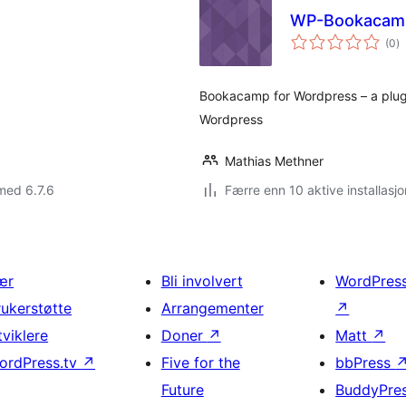
WP-Bookacam
to
(0
)
vu
Bookacamp for Wordpress – a plugi
Wordpress
Mathias Methner
med 6.7.6
Færre enn 10 aktive installasjo
ær
Bli involvert
WordPres
rukerstøtte
Arrangementer
↗
tviklere
Doner
↗
Matt
↗
ordPress.tv
↗
Five for the
bbPress
Future
BuddyPre