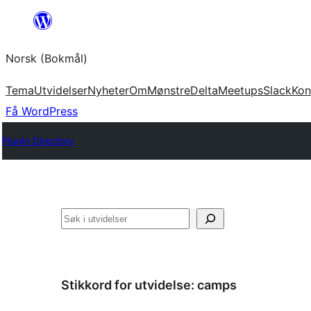
Hopp
til
Norsk (Bokmål)
innhold
Tema
Utvidelser
Nyheter
Om
Mønstre
Delta
Meetups
Slack
Kon
Få WordPress
Plugin Directory
Søk
Stikkord for utvidelse:
camps