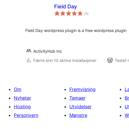
Field Day
totale
(1
)
vurderinger
Field Day wordpress plugin is a free wordpress plugin
ActivityHub Inc
Færre enn 10 aktive installasjoner
Testet 
Om
Fremvisning
L
Nyheter
Temaer
B
Hosting
Utvidelser
U
Personvern
Mønstre
W