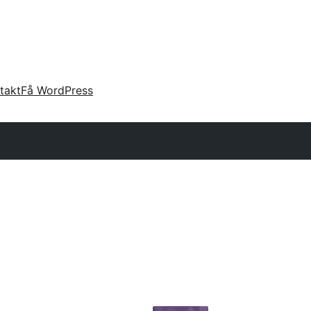
takt
Få WordPress