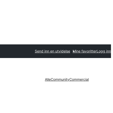
Send inn en utvidelse
Mine favoritter
Logg inn
Alle
Community
Commercial