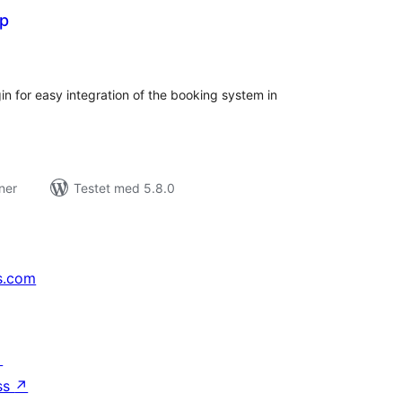
p
tale
rderinger
n for easy integration of the booking system in
ner
Testet med 5.8.0
s.com
↗
ss
↗