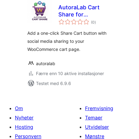
AutoraLab Cart
Share for
totale
WooCommerce
(0
)
vurderinger
Add a one-click Share Cart button with
social media sharing to your
WooCommerce cart page.
autoralab
Færre enn 10 aktive installasjoner
Testet med 6.9.6
Om
Fremvisning
Nyheter
Temaer
Hosting
Utvidelser
Personvern
Mønstre