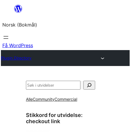
Hopp
til
Norsk (Bokmål)
innhold
Få WordPress
Plugin Directory
Søk
Alle
Community
Commercial
Stikkord for utvidelse:
checkout link