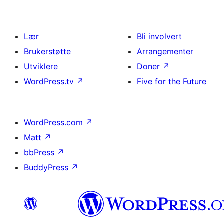
Lær
Bli involvert
Brukerstøtte
Arrangementer
Utviklere
Doner
↗
WordPress.tv
↗
Five for the Future
WordPress.com
↗
Matt
↗
bbPress
↗
BuddyPress
↗