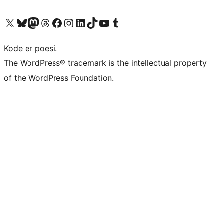
Besøk vår konto på X
Visit our Bluesky account
Besøk vår Mastodon-konto
Visit our Threads account
Besøk vår Facebook-side
Besøk vår Instagram-konto
Besøk vår LinkedIn-konto
Visit our TikTok account
Visit our YouTube channel
Visit our Tumblr account
Kode er poesi.
The WordPress® trademark is the intellectual property
of the WordPress Foundation.