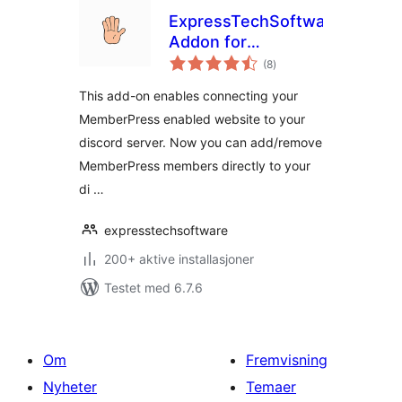
ExpressTechSoftwares
Addon for
totale
MemberPress and
(8
)
vurderinger
Discord
This add-on enables connecting your
MemberPress enabled website to your
discord server. Now you can add/remove
MemberPress members directly to your
di …
expresstechsoftware
200+ aktive installasjoner
Testet med 6.7.6
Om
Fremvisning
Nyheter
Temaer