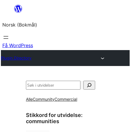
Hopp
til
Norsk (Bokmål)
innhold
Få WordPress
Plugin Directory
Søk
Alle
Community
Commercial
Stikkord for utvidelse:
communities