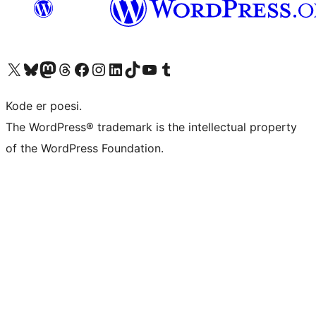
Besøk vår konto på X
Visit our Bluesky account
Besøk vår Mastodon-konto
Visit our Threads account
Besøk vår Facebook-side
Besøk vår Instagram-konto
Besøk vår LinkedIn-konto
Visit our TikTok account
Visit our YouTube channel
Visit our Tumblr account
Kode er poesi.
The WordPress® trademark is the intellectual property
of the WordPress Foundation.