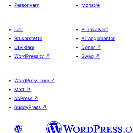
Personvern
Mønstre
Lær
Bli involvert
Brukerstøtte
Arrangementer
Utviklere
Doner
↗
WordPress.tv
↗
Swag
↗
WordPress.com
↗
Matt
↗
bbPress
↗
BuddyPress
↗