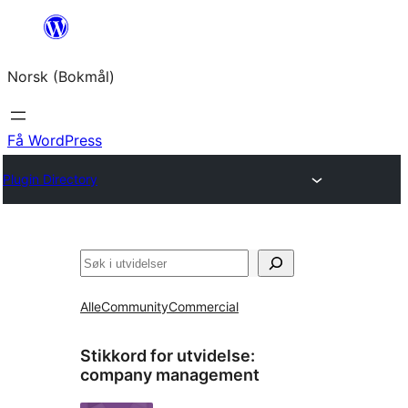
Hopp
til
Norsk (Bokmål)
innhold
Få WordPress
Plugin Directory
Søk
Alle
Community
Commercial
Stikkord for utvidelse:
company management