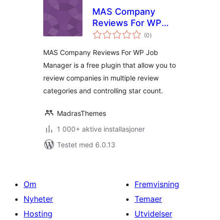
MAS Company
Reviews For WP
totale
Job Manager
(0
)
vurderinger
MAS Company Reviews For WP Job
Manager is a free plugin that allow you to
review companies in multiple review
categories and controlling star count.
MadrasThemes
1 000+ aktive installasjoner
Testet med 6.0.13
Om
Fremvisning
Nyheter
Temaer
Hosting
Utvidelser