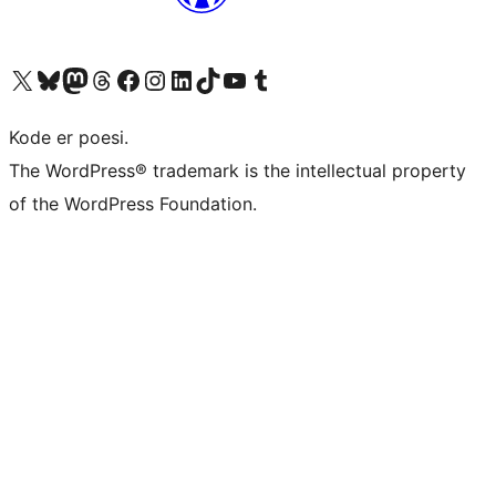
Besøk vår konto på X
Visit our Bluesky account
Besøk vår Mastodon-konto
Visit our Threads account
Besøk vår Facebook-side
Besøk vår Instagram-konto
Besøk vår LinkedIn-konto
Visit our TikTok account
Visit our YouTube channel
Visit our Tumblr account
Kode er poesi.
The WordPress® trademark is the intellectual property
of the WordPress Foundation.