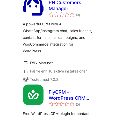
PN Customers
Manager
totale
(0
)
vurderinger
A powerful CRM with AI
WhatsApp/Instagram chat, sales funnels,
contact forms, email campaigns, and
WooCommerce integration for
WordPress.
Félix Martínez
Færre enn 10 aktive installasjoner
Testet med 7.0.2
FlyCRM –
WordPress CRM
totale
Plugin with
(0
)
vurderinger
Contacts, Leads,
Free WordPress CRM plugin for contact
Deals & Invoices