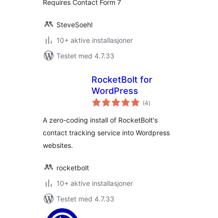
Requires Contact Form 7
SteveSoehl
10+ aktive installasjoner
Testet med 4.7.33
RocketBolt for
WordPress
totale
(4
)
vurderinger
A zero-coding install of RocketBolt's
contact tracking service into Wordpress
websites.
rocketbolt
10+ aktive installasjoner
Testet med 4.7.33