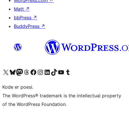
WordPress.com
↗
Matt
↗
bbPress
↗
BuddyPress
↗
Besøk vår konto på X
Visit our Bluesky account
Besøk vår Mastodon-konto
Visit our Threads account
Besøk vår Facebook-side
Besøk vår Instagram-konto
Besøk vår LinkedIn-konto
Visit our TikTok account
Visit our YouTube channel
Visit our Tumblr account
Kode er poesi.
The WordPress® trademark is the intellectual property
of the WordPress Foundation.