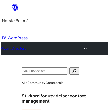
Hopp
til
Norsk (Bokmål)
innhold
Få WordPress
Plugin Directory
Søk
Alle
Community
Commercial
Stikkord for utvidelse:
contact
management