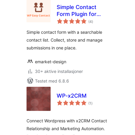
Simple Contact
Form Plugin for
totale
WordPress – WP
(4
)
vurderinger
Easy Contact
Simple contact form with a searchable
contact list. Collect, store and manage
submissions in one place.
emarket-design
30+ aktive installasjoner
Testet med 6.8.6
WP-x2CRM
totale
(1
)
vurderinger
Connect Wordpress with x2CRM Contact
Relationship and Marketing Automation.