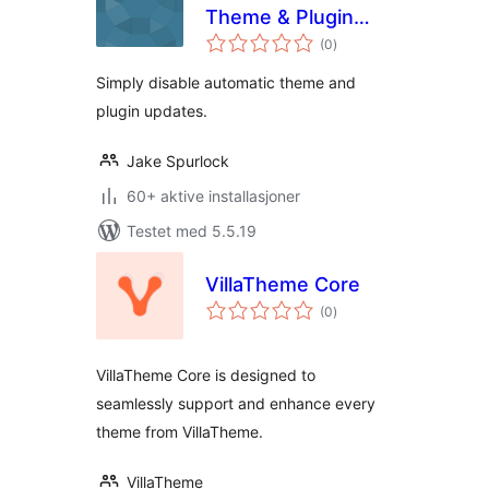
Theme & Plugin
totale
Updates
(0
)
vurderinger
Simply disable automatic theme and
plugin updates.
Jake Spurlock
60+ aktive installasjoner
Testet med 5.5.19
VillaTheme Core
totale
(0
)
vurderinger
VillaTheme Core is designed to
seamlessly support and enhance every
theme from VillaTheme.
VillaTheme