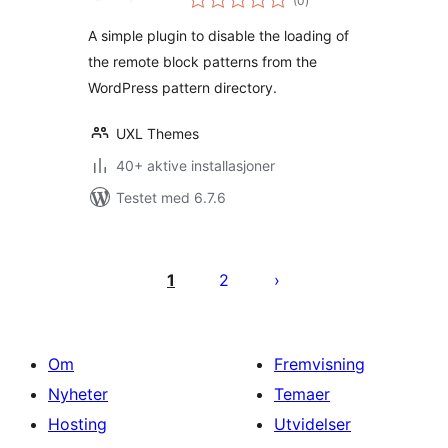
(0
)
vurderinger
A simple plugin to disable the loading of
the remote block patterns from the
WordPress pattern directory.
UXL Themes
40+ aktive installasjoner
Testet med 6.7.6
Sidepaginering
1
2
Om
Fremvisning
Nyheter
Temaer
Hosting
Utvidelser