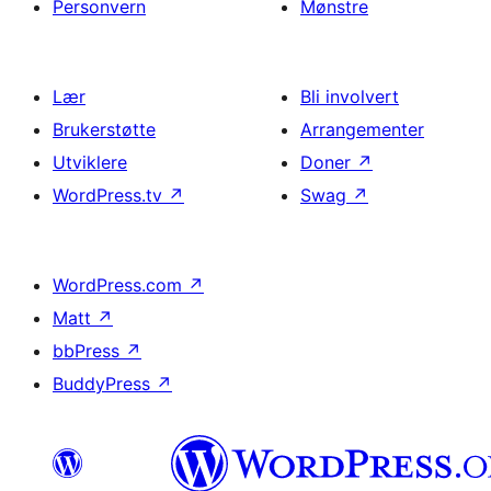
Personvern
Mønstre
Lær
Bli involvert
Brukerstøtte
Arrangementer
Utviklere
Doner
↗
WordPress.tv
↗
Swag
↗
WordPress.com
↗
Matt
↗
bbPress
↗
BuddyPress
↗