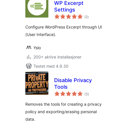
WP Excerpt
Settings
totale
(2
)
vurderinger
Configure WordPress Excerpt through UI
(User Interface).
Yslo
200+ aktive installasjoner
Testet med 4.9.30
Disable Privacy
Tools
totale
(3
)
vurderinger
Removes the tools for creating a privacy
policy and exporting/erasing personal
data.