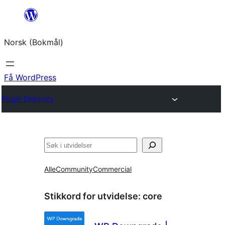
Hopp
til
Norsk (Bokmål)
innhold
Få WordPress
Plugin Directory
Søk
Alle
Community
Commercial
Stikkord for utvidelse:
core