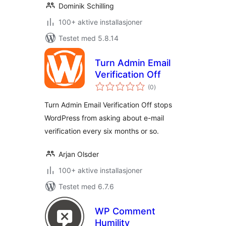
Dominik Schilling
100+ aktive installasjoner
Testet med 5.8.14
Turn Admin Email
Verification Off
totale
(0
)
vurderinger
Turn Admin Email Verification Off stops
WordPress from asking about e-mail
verification every six months or so.
Arjan Olsder
100+ aktive installasjoner
Testet med 6.7.6
WP Comment
Humility