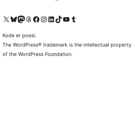
Besøk vår konto på X
Visit our Bluesky account
Besøk vår Mastodon-konto
Visit our Threads account
Besøk vår Facebook-side
Besøk vår Instagram-konto
Besøk vår LinkedIn-konto
Visit our TikTok account
Visit our YouTube channel
Visit our Tumblr account
Kode er poesi.
The WordPress® trademark is the intellectual property
of the WordPress Foundation.