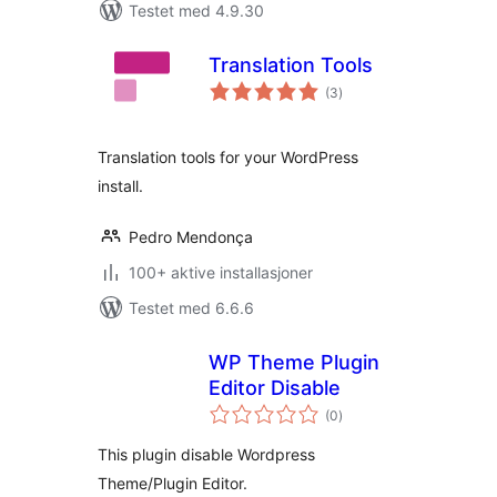
Testet med 4.9.30
Translation Tools
totale
(3
)
vurderinger
Translation tools for your WordPress
install.
Pedro Mendonça
100+ aktive installasjoner
Testet med 6.6.6
WP Theme Plugin
Editor Disable
totale
(0
)
vurderinger
This plugin disable Wordpress
Theme/Plugin Editor.