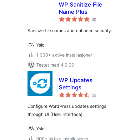
WP Sanitize File
Name Plus
totale
(8
)
vurderinger
Sanitize file names and enhance security.
Yslo
1 000+ aktive installasjoner
Testet med 4.9.30
WP Updates
Settings
totale
(5
)
vurderinger
Configure WordPress updates settings
through UI (User Interface).
Yslo
900+ aktive installasjoner