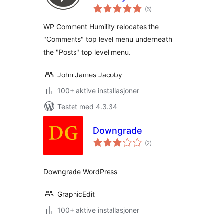
totale
(6
)
vurderinger
WP Comment Humility relocates the
"Comments" top level menu underneath
the "Posts" top level menu.
John James Jacoby
100+ aktive installasjoner
Testet med 4.3.34
Downgrade
totale
(2
)
vurderinger
Downgrade WordPress
GraphicEdit
100+ aktive installasjoner