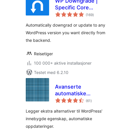
WP Downgrade |
Specific Core
totale
Version
(169
)
vurderinger
Automatically downgrad or update to any
WordPress version you want directly from
the backend.
Reisetiger
100 000+ aktive installasjoner
Testet med 6.2.10
Avanserte
automatiske
totale
oppdateringer
(61
)
vurderinger
Legger ekstra alternativer til WordPress'
innebygde egenskap, automatiske
oppdateringer.