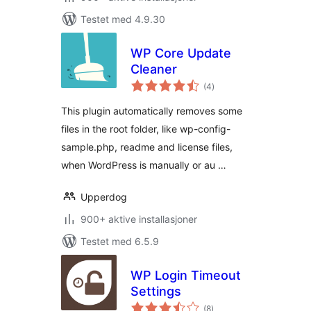
Testet med 4.9.30
WP Core Update
Cleaner
totale
(4
)
vurderinger
This plugin automatically removes some
files in the root folder, like wp-config-
sample.php, readme and license files,
when WordPress is manually or au …
Upperdog
900+ aktive installasjoner
Testet med 6.5.9
WP Login Timeout
Settings
totale
(8
)