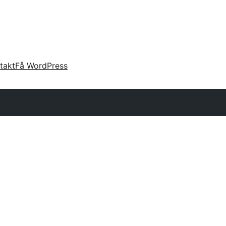
takt
Få WordPress