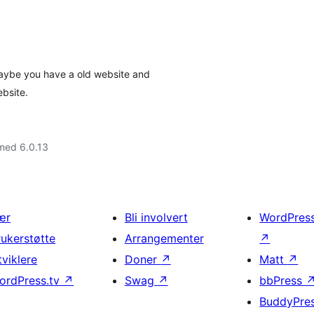
 Maybe you have a old website and
bsite.
med 6.0.13
ær
Bli involvert
WordPres
rukerstøtte
Arrangementer
↗
tviklere
Doner
↗
Matt
↗
ordPress.tv
↗
Swag
↗
bbPress
BuddyPre