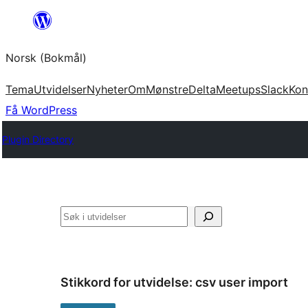
Hopp
til
Norsk (Bokmål)
innhold
Tema
Utvidelser
Nyheter
Om
Mønstre
Delta
Meetups
Slack
Kon
Få WordPress
Plugin Directory
Søk
Stikkord for utvidelse:
csv user import