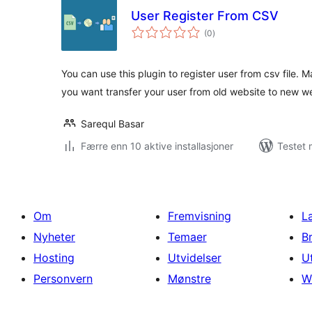
User Register From CSV
totale
(0
)
vurderinger
You can use this plugin to register user from csv file.
you want transfer your user from old website to new we
Sarequl Basar
Færre enn 10 aktive installasjoner
Testet 
Om
Fremvisning
L
Nyheter
Temaer
B
Hosting
Utvidelser
U
Personvern
Mønstre
W