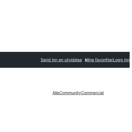
Send inn en utvidelse
Mine favoritter
Logg inn
Alle
Community
Commercial