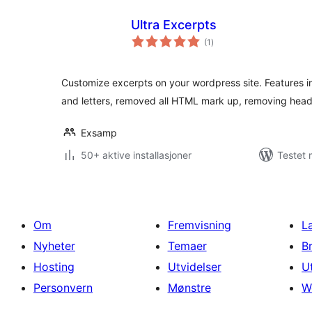
Ultra Excerpts
totale
(1
)
vurderinger
Customize excerpts on your wordpress site. Features 
and letters, removed all HTML mark up, removing headi
Exsamp
50+ aktive installasjoner
Testet 
Om
Fremvisning
L
Nyheter
Temaer
B
Hosting
Utvidelser
U
Personvern
Mønstre
W