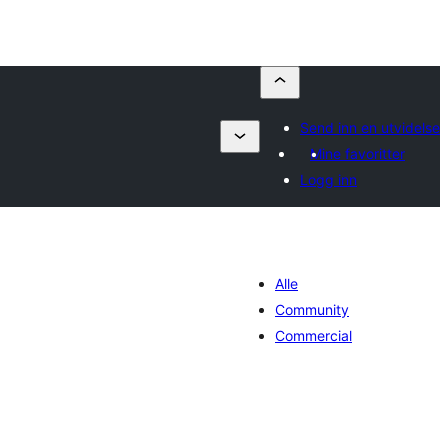
Send inn en utvidelse
Mine favoritter
Logg inn
Alle
Community
Commercial