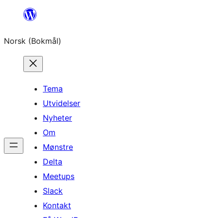
Hopp
til
Norsk (Bokmål)
innhold
Tema
Utvidelser
Nyheter
Om
Mønstre
Delta
Meetups
Slack
Kontakt