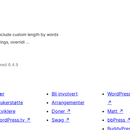
include custom length by words
ngs, overridi …
med 6.4.9
ær
Bli involvert
WordPres
rukerstøtte
Arrangementer
↗
tviklere
Doner
↗
Matt
↗
ordPress.tv
↗
Swag
↗
bbPress
BuddyPre