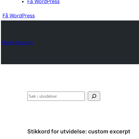
Få WordPress
Få WordPress
Plugin Directory
Søk
Stikkord for utvidelse:
custom excerpt