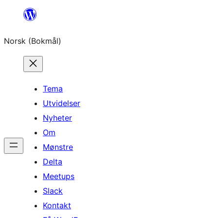
Hopp
til
Norsk (Bokmål)
innhold
Tema
Utvidelser
Nyheter
Om
Mønstre
Delta
Meetups
Slack
Kontakt