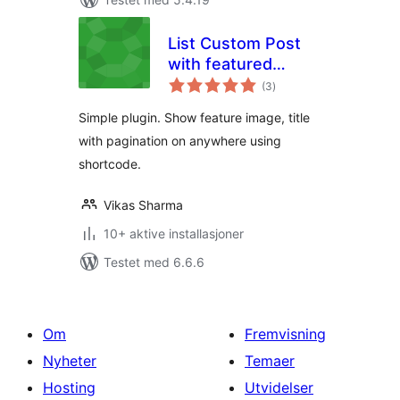
List Custom Post
with featured
totale
image
(3
)
vurderinger
Simple plugin. Show feature image, title
with pagination on anywhere using
shortcode.
Vikas Sharma
10+ aktive installasjoner
Testet med 6.6.6
Om
Fremvisning
Nyheter
Temaer
Hosting
Utvidelser