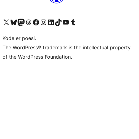
Besøk vår konto på X
Visit our Bluesky account
Besøk vår Mastodon-konto
Visit our Threads account
Besøk vår Facebook-side
Besøk vår Instagram-konto
Besøk vår LinkedIn-konto
Visit our TikTok account
Visit our YouTube channel
Visit our Tumblr account
Kode er poesi.
The WordPress® trademark is the intellectual property
of the WordPress Foundation.