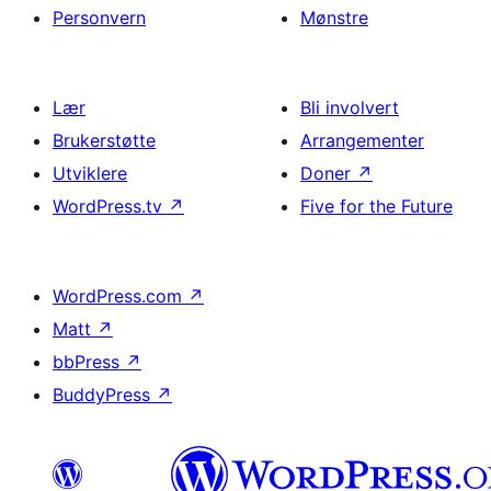
Personvern
Mønstre
Lær
Bli involvert
Brukerstøtte
Arrangementer
Utviklere
Doner
↗
WordPress.tv
↗
Five for the Future
WordPress.com
↗
Matt
↗
bbPress
↗
BuddyPress
↗