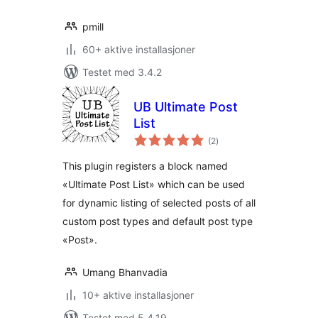
pmill
60+ aktive installasjoner
Testet med 3.4.2
UB Ultimate Post
List
totale
(2
)
vurderinger
This plugin registers a block named
«Ultimate Post List» which can be used
for dynamic listing of selected posts of all
custom post types and default post type
«Post».
Umang Bhanvadia
10+ aktive installasjoner
Testet med 5.4.19