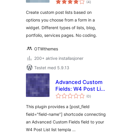
(4
)
vurderinger
Create custom post lists based on
options you choose from a form in a
widget. Different types of lists, blog,
portfolio, services pages. No coding.
OTWthemes
200+ aktive installasjoner
Testet med 5.9.13
Advanced Custom
Fields: W4 Post List
totale
Bridge
(0
)
vurderinger
This plugin provides a [post_field
field="field-name"] shortcode connecting
an Advanced Custom Fields field to your
W4 Post List list templa …