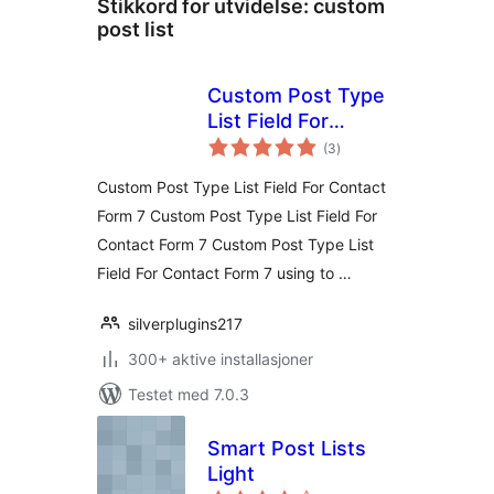
Stikkord for utvidelse:
custom
post list
Custom Post Type
List Field For
totale
Contact Form 7
(3
)
vurderinger
Custom Post Type List Field For Contact
Form 7 Custom Post Type List Field For
Contact Form 7 Custom Post Type List
Field For Contact Form 7 using to …
silverplugins217
300+ aktive installasjoner
Testet med 7.0.3
Smart Post Lists
Light
totale