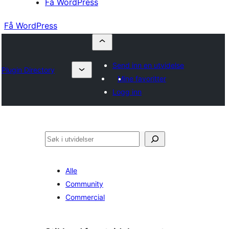
Få WordPress
Få WordPress
Send inn en utvidelse
Plugin Directory
Mine favoritter
Logg inn
Søk
Alle
Community
Commercial