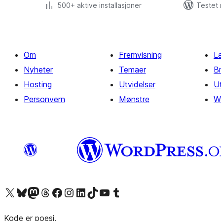
500+ aktive installasjoner
Testet
Om
Fremvisning
L
Nyheter
Temaer
B
Hosting
Utvidelser
Ut
Personvern
Mønstre
W
Besøk vår konto på X
Visit our Bluesky account
Besøk vår Mastodon-konto
Visit our Threads account
Besøk vår Facebook-side
Besøk vår Instagram-konto
Besøk vår LinkedIn-konto
Visit our TikTok account
Visit our YouTube channel
Visit our Tumblr account
Kode er poesi.