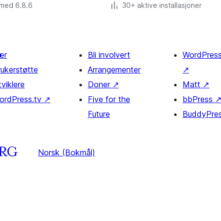
 med 6.8.6
30+ aktive installasjoner
ær
Bli involvert
WordPres
rukerstøtte
Arrangementer
↗
viklere
Doner
↗
Matt
↗
ordPress.tv
↗
Five for the
bbPress
Future
BuddyPre
Norsk (Bokmål)