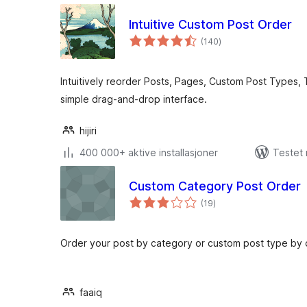
Intuitive Custom Post Order
totale
(140
)
vurderinger
Intuitively reorder Posts, Pages, Custom Post Types, 
simple drag-and-drop interface.
hijiri
400 000+ aktive installasjoner
Testet
Custom Category Post Order
totale
(19
)
vurderinger
Order your post by category or custom post type by d
faaiq