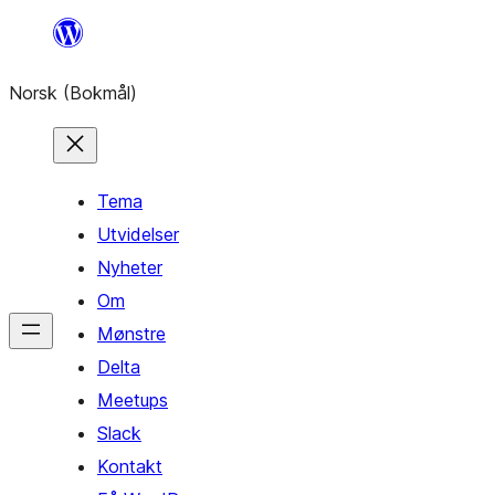
Hopp
til
Norsk (Bokmål)
innhold
Tema
Utvidelser
Nyheter
Om
Mønstre
Delta
Meetups
Slack
Kontakt