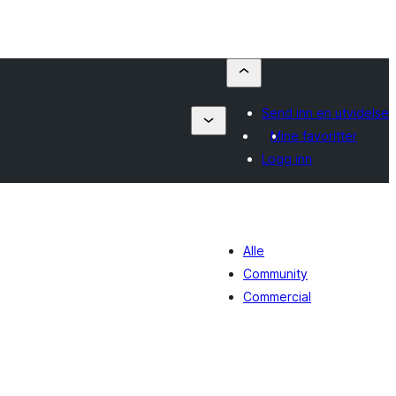
Send inn en utvidelse
Mine favoritter
Logg inn
Alle
Community
Commercial