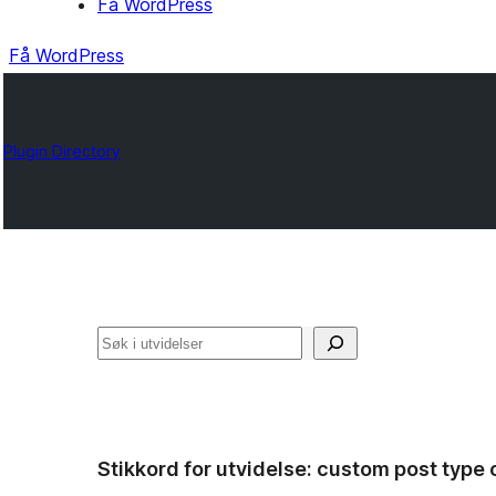
Få WordPress
Få WordPress
Plugin Directory
Søk
Stikkord for utvidelse:
custom post type 