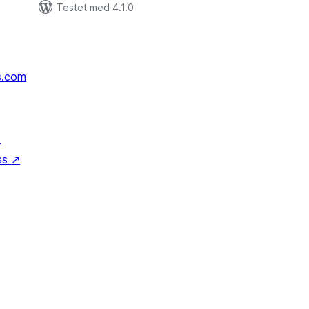
Testet med 4.1.0
s.com
↗
ss
↗