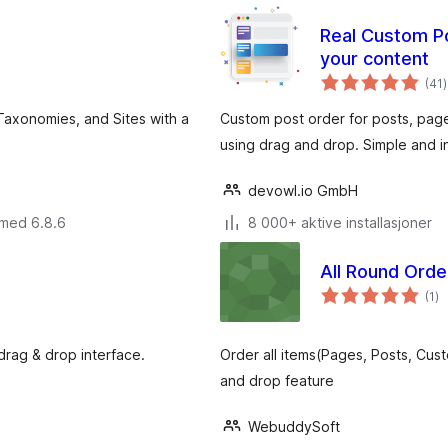
Real Custom Po
your content
t
(41
)
Taxonomies, and Sites with a
Custom post order for posts, pa
using drag and drop. Simple and in
devowl.io GmbH
 med 6.8.6
8 000+ aktive installasjoner
All Round Orde
to
(1
)
vu
rag & drop interface.
Order all items(Pages, Posts, Cus
and drop feature
WebuddySoft