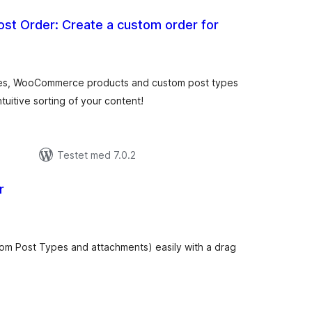
st Order: Create a custom order for
otale
vurderinger
ges, WooCommerce products and custom post types
tuitive sorting of your content!
Testet med 7.0.2
r
tale
rderinger
tom Post Types and attachments) easily with a drag