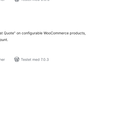
tale
rderinger
est Quote" on configurable WooCommerce products,
ount.
ner
Testet med 7.0.3