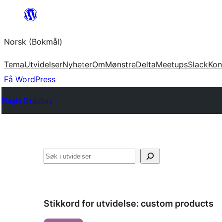
Hopp
til
Norsk (Bokmål)
innhold
Tema
Utvidelser
Nyheter
Om
Mønstre
Delta
Meetups
Slack
Kon
Få WordPress
Plugin Directory
Søk
Stikkord for utvidelse:
custom products