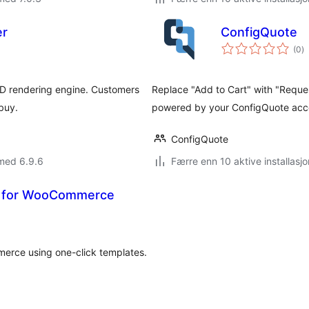
er
ConfigQuote
to
(0
)
vu
 rendering engine. Customers
Replace "Add to Cart" with "Requ
buy.
powered by your ConfigQuote acc
ConfigQuote
med 6.9.6
Færre enn 10 aktive installasjo
r for WooCommerce
merce using one-click templates.