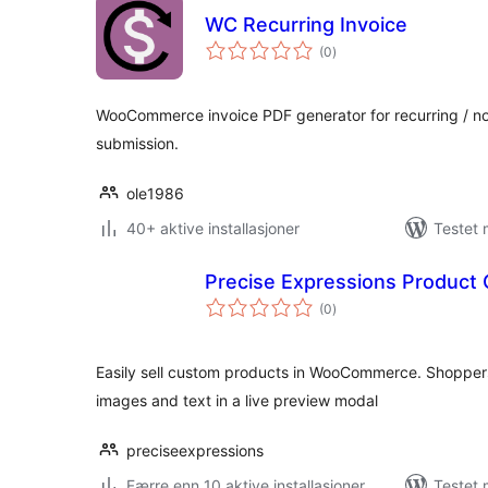
WC Recurring Invoice
totale
(0
)
vurderinger
WooCommerce invoice PDF generator for recurring / no
submission.
ole1986
40+ aktive installasjoner
Testet 
Precise Expressions Product
totale
(0
)
vurderinger
Easily sell custom products in WooCommerce. Shoppers
images and text in a live preview modal
preciseexpressions
Færre enn 10 aktive installasjoner
Testet 