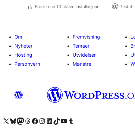
Færre enn 10 aktive installasjoner
Testet 
Om
Fremvisning
L
Nyheter
Temaer
B
Hosting
Utvidelser
U
Personvern
Mønstre
W
Besøk vår konto på X
Visit our Bluesky account
Besøk vår Mastodon-konto
Visit our Threads account
Besøk vår Facebook-side
Besøk vår Instagram-konto
Besøk vår LinkedIn-konto
Visit our TikTok account
Visit our YouTube channel
Visit our Tumblr account