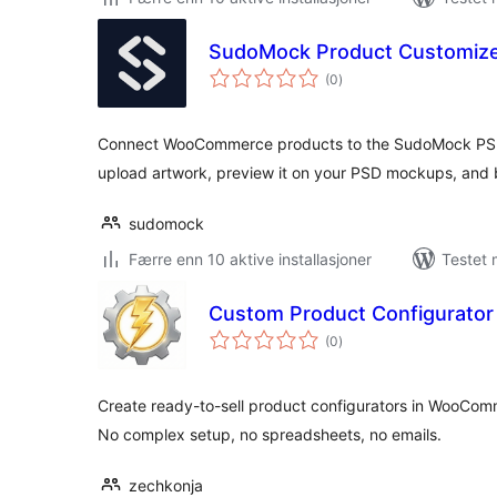
SudoMock Product Customiz
totale
(0
)
vurderinger
Connect WooCommerce products to the SudoMock PSD
upload artwork, preview it on your PSD mockups, and 
sudomock
Færre enn 10 aktive installasjoner
Testet 
Custom Product Configurato
totale
(0
)
vurderinger
Create ready-to-sell product configurators in WooCom
No complex setup, no spreadsheets, no emails.
zechkonja