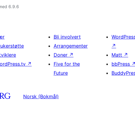
med 6.9.6
ær
Bli involvert
WordPres
rukerstøtte
Arrangementer
↗
tviklere
Doner
↗
Matt
↗
ordPress.tv
↗
Five for the
bbPress
Future
BuddyPre
Norsk (Bokmål)