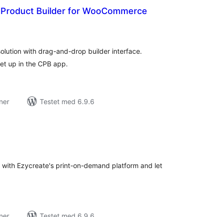
Product Builder for WooCommerce
tale
rderinger
lution with drag-and-drop builder interface.
et up in the CPB app.
ner
Testet med 6.9.6
tale
rderinger
ith Ezycreate's print-on-demand platform and let
ner
Testet med 6.9.6