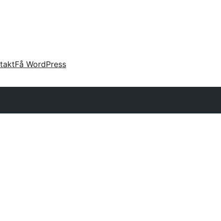
takt
Få WordPress