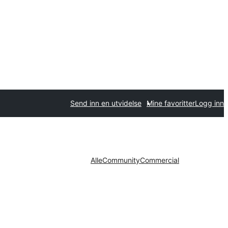
Send inn en utvidelse
Mine favoritter
Logg inn
Alle
Community
Commercial