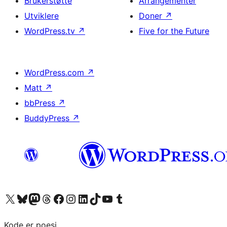
Brukerstøtte
Arrangementer
Utviklere
Doner
↗
WordPress.tv
↗
Five for the Future
WordPress.com
↗
Matt
↗
bbPress
↗
BuddyPress
↗
Besøk vår konto på X
Visit our Bluesky account
Besøk vår Mastodon-konto
Visit our Threads account
Besøk vår Facebook-side
Besøk vår Instagram-konto
Besøk vår LinkedIn-konto
Visit our TikTok account
Visit our YouTube channel
Visit our Tumblr account
Kode er poesi.