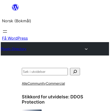
Hopp
til
Norsk (Bokmål)
innhold
Få WordPress
Plugin Directory
Søk
Alle
Community
Commercial
Stikkord for utvidelse:
DDOS
Protection