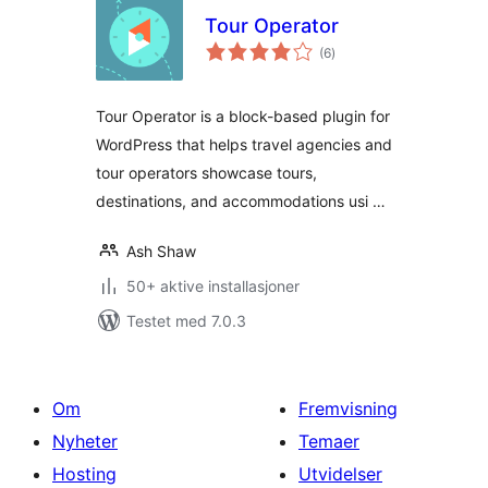
Tour Operator
totale
(6
)
vurderinger
Tour Operator is a block-based plugin for
WordPress that helps travel agencies and
tour operators showcase tours,
destinations, and accommodations usi …
Ash Shaw
50+ aktive installasjoner
Testet med 7.0.3
Om
Fremvisning
Nyheter
Temaer
Hosting
Utvidelser