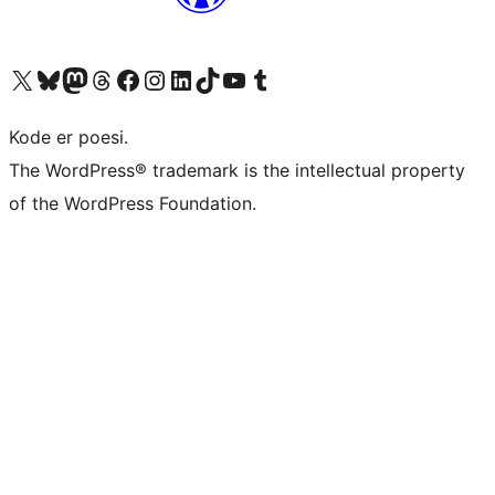
Besøk vår konto på X
Visit our Bluesky account
Besøk vår Mastodon-konto
Visit our Threads account
Besøk vår Facebook-side
Besøk vår Instagram-konto
Besøk vår LinkedIn-konto
Visit our TikTok account
Visit our YouTube channel
Visit our Tumblr account
Kode er poesi.
The WordPress® trademark is the intellectual property
of the WordPress Foundation.