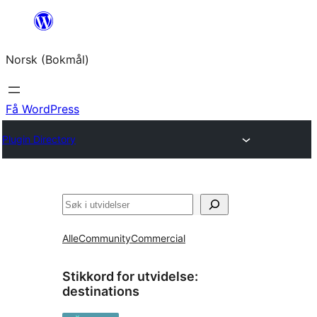
Hopp
til
Norsk (Bokmål)
innhold
Få WordPress
Plugin Directory
Søk
Alle
Community
Commercial
Stikkord for utvidelse:
destinations