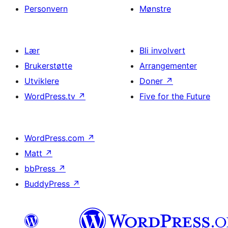
Personvern
Mønstre
Lær
Bli involvert
Brukerstøtte
Arrangementer
Utviklere
Doner
↗
WordPress.tv
↗
Five for the Future
WordPress.com
↗
Matt
↗
bbPress
↗
BuddyPress
↗