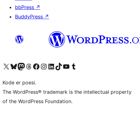
bbPress
↗
BuddyPress
↗
Besøk vår konto på X
Visit our Bluesky account
Besøk vår Mastodon-konto
Visit our Threads account
Besøk vår Facebook-side
Besøk vår Instagram-konto
Besøk vår LinkedIn-konto
Visit our TikTok account
Visit our YouTube channel
Visit our Tumblr account
Kode er poesi.
The WordPress® trademark is the intellectual property
of the WordPress Foundation.