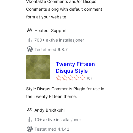
Vkontakte Comments and/or Disqus
Comments along with default comment
form at your website
Heateor Support
700+ aktive installasjoner
Testet med 6.8.7
Twenty Fifteen
Disqus Style
totale
(0
)
vurderinger
Style Disqus Comments Plugin for use in
the Twenty Fifteen theme.
Andy Brudtkuhl
10+ aktive installasjoner
Testet med 4.1.42