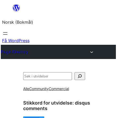
Hopp
til
Norsk (Bokmål)
innhold
Få WordPress
Plugin Directory
Søk
Alle
Community
Commercial
Stikkord for utvidelse:
disqus
comments