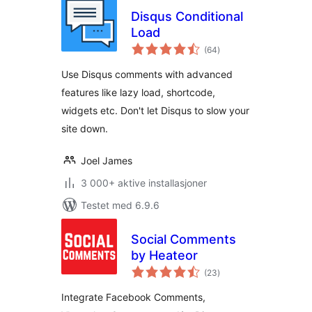
Disqus Conditional
Load
totale
(64
)
vurderinger
Use Disqus comments with advanced
features like lazy load, shortcode,
widgets etc. Don't let Disqus to slow your
site down.
Joel James
3 000+ aktive installasjoner
Testet med 6.9.6
Social Comments
by Heateor
totale
(23
)
vurderinger
Integrate Facebook Comments,