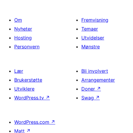
Om
Fremvisning
Nyheter
Temaer
Hosting
Utvidelser
Personvern
Mønstre
Lær
Bli involvert
Brukerstøtte
Arrangementer
Utviklere
Doner
↗
WordPress.tv
↗
Swag
↗
WordPress.com
↗
Matt
↗