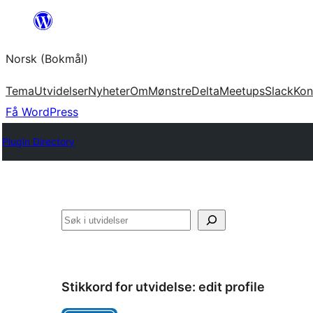
Hopp
til
Norsk (Bokmål)
innhold
Tema
Utvidelser
Nyheter
Om
Mønstre
Delta
Meetups
Slack
Kon
Få WordPress
Plugin Directory
Søk
Stikkord for utvidelse:
edit profile