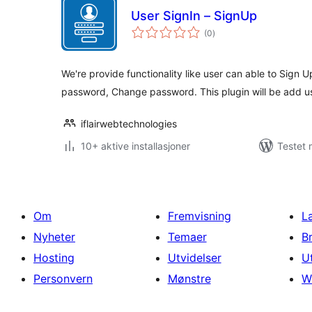
User SignIn – SignUp
totale
(0
)
vurderinger
We're provide functionality like user can able to Sign Up,
password, Change password. This plugin will be add u
iflairwebtechnologies
10+ aktive installasjoner
Testet 
Om
Fremvisning
L
Nyheter
Temaer
B
Hosting
Utvidelser
U
Personvern
Mønstre
W