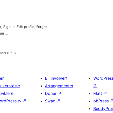
 Sign In, Edit profile, Forget
ser …
med 6.6.6
ær
Bli involvert
WordPres
rukerstøtte
Arrangementer
↗
tviklere
Doner
↗
Matt
↗
ordPress.tv
↗
Swag
↗
bbPress
BuddyPre