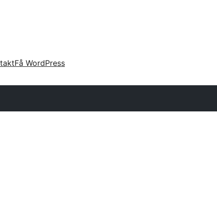
takt
Få WordPress