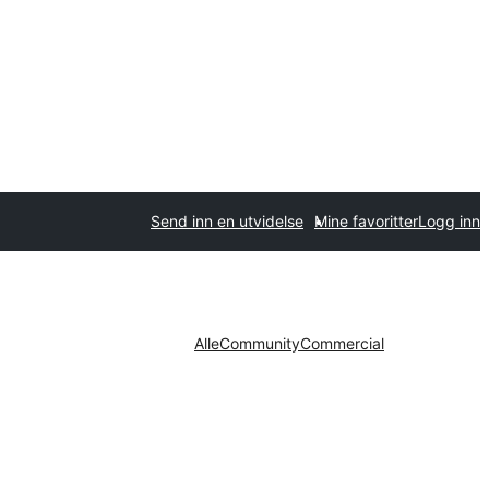
Send inn en utvidelse
Mine favoritter
Logg inn
Alle
Community
Commercial