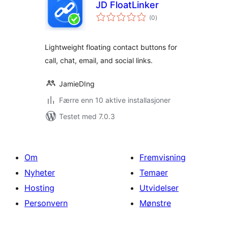
JD FloatLinker
totale
(0
)
vurderinger
Lightweight floating contact buttons for
call, chat, email, and social links.
JamieDIng
Færre enn 10 aktive installasjoner
Testet med 7.0.3
Om
Fremvisning
Nyheter
Temaer
Hosting
Utvidelser
Personvern
Mønstre