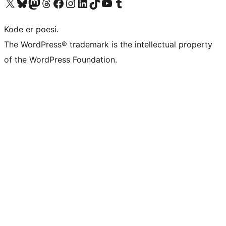
Besøk vår konto på X
Visit our Bluesky account
Besøk vår Mastodon-konto
Visit our Threads account
Besøk vår Facebook-side
Besøk vår Instagram-konto
Besøk vår LinkedIn-konto
Visit our TikTok account
Visit our YouTube channel
Visit our Tumblr account
Kode er poesi.
The WordPress® trademark is the intellectual property
of the WordPress Foundation.