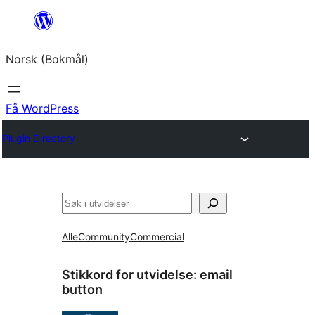
Hopp
til
Norsk (Bokmål)
innhold
Få WordPress
Plugin Directory
Søk
Alle
Community
Commercial
Stikkord for utvidelse:
email
button