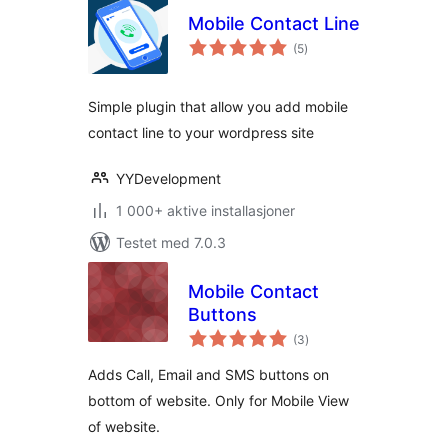
Mobile Contact Line
totale
(5
)
vurderinger
Simple plugin that allow you add mobile
contact line to your wordpress site
YYDevelopment
1 000+ aktive installasjoner
Testet med 7.0.3
Mobile Contact
Buttons
totale
(3
)
vurderinger
Adds Call, Email and SMS buttons on
bottom of website. Only for Mobile View
of website.