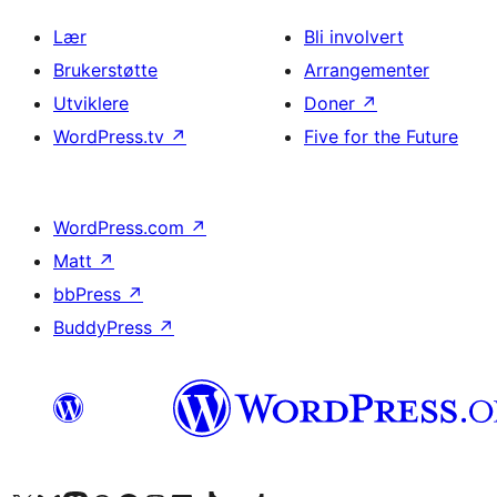
Lær
Bli involvert
Brukerstøtte
Arrangementer
Utviklere
Doner
↗
WordPress.tv
↗
Five for the Future
WordPress.com
↗
Matt
↗
bbPress
↗
BuddyPress
↗