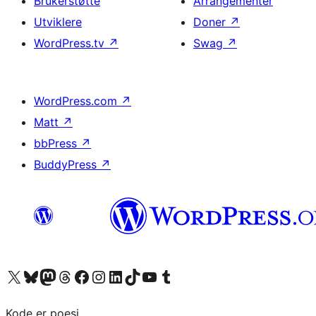
Brukerstøtte
Arrangementer
Utviklere
Doner
↗
WordPress.tv
↗
Swag
↗
WordPress.com
↗
Matt
↗
bbPress
↗
BuddyPress
↗
Besøk vår konto på X
Visit our Bluesky account
Besøk vår Mastodon-konto
Visit our Threads account
Besøk vår Facebook-side
Besøk vår Instagram-konto
Besøk vår LinkedIn-konto
Visit our TikTok account
Visit our YouTube channel
Visit our Tumblr account
Kode er poesi.