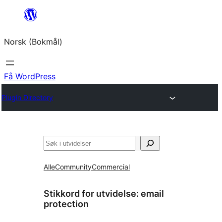
Hopp
til
Norsk (Bokmål)
innhold
Få WordPress
Plugin Directory
Søk
Alle
Community
Commercial
Stikkord for utvidelse:
email
protection