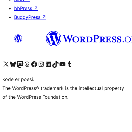
bbPress
↗
BuddyPress
↗
Besøk vår konto på X
Visit our Bluesky account
Besøk vår Mastodon-konto
Visit our Threads account
Besøk vår Facebook-side
Besøk vår Instagram-konto
Besøk vår LinkedIn-konto
Visit our TikTok account
Visit our YouTube channel
Visit our Tumblr account
Kode er poesi.
The WordPress® trademark is the intellectual property
of the WordPress Foundation.