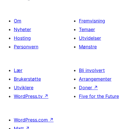
Om
Fremvisning
Nyheter
Temaer
Hosting
Utvidelser
Personvern
Mønstre
Lær
Bli involvert
Brukerstøtte
Arrangementer
Utviklere
Doner
↗
WordPress.tv
↗
Five for the Future
WordPress.com
↗
Matt
↗