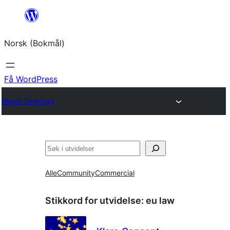
Hopp
til
Norsk (Bokmål)
innhold
Få WordPress
Plugin Directory
Søk
Alle
Community
Commercial
Stikkord for utvidelse:
eu law