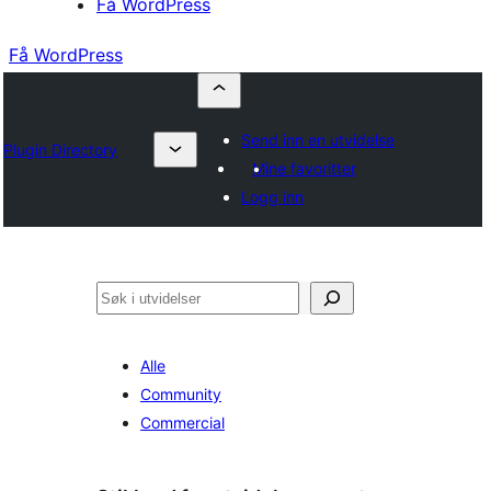
Få WordPress
Få WordPress
Send inn en utvidelse
Plugin Directory
Mine favoritter
Logg inn
Søk
Alle
Community
Commercial