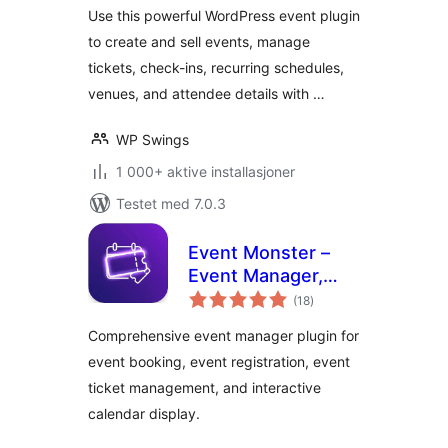
Use this powerful WordPress event plugin
to create and sell events, manage
tickets, check-ins, recurring schedules,
venues, and attendee details with …
WP Swings
1 000+ aktive installasjoner
Testet med 7.0.3
Event Monster –
Event Manager,
totale
Event Booking,
(18
)
vurderinger
Event Ticket &
Comprehensive event manager plugin for
Registration
event booking, event registration, event
ticket management, and interactive
calendar display.