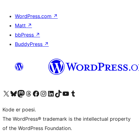
WordPress.com
↗
Matt
↗
bbPress
↗
BuddyPress
↗
Besøk vår konto på X
Visit our Bluesky account
Besøk vår Mastodon-konto
Visit our Threads account
Besøk vår Facebook-side
Besøk vår Instagram-konto
Besøk vår LinkedIn-konto
Visit our TikTok account
Visit our YouTube channel
Visit our Tumblr account
Kode er poesi.
The WordPress® trademark is the intellectual property
of the WordPress Foundation.