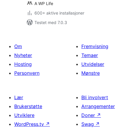
A WP Life
600+ aktive installasjoner
Testet med 7.0.3
Om
Fremvisning
Nyheter
Temaer
Hosting
Utvidelser
Personvern
Mønstre
Lær
Bli involvert
Brukerstøtte
Arrangementer
Utviklere
Doner
↗
WordPress.tv
↗
Swag
↗