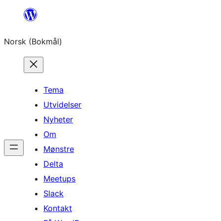
Hopp
til
Norsk (Bokmål)
innhold
Tema
Utvidelser
Nyheter
Om
Mønstre
Delta
Meetups
Slack
Kontakt