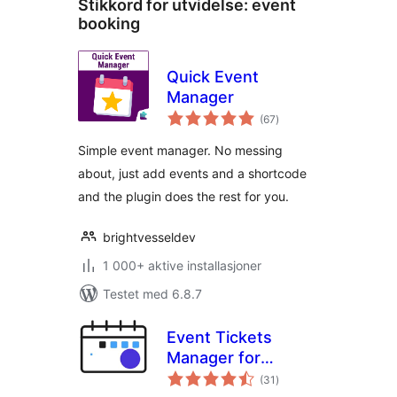
Stikkord for utvidelse:
event
booking
Quick Event
Manager
totale
(67
)
vurderinger
Simple event manager. No messing
about, just add events and a shortcode
and the plugin does the rest for you.
brightvesseldev
1 000+ aktive installasjoner
Testet med 6.8.7
Event Tickets
Manager for
totale
WooCommerce
(31
)
vurderinger