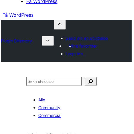
Få WordPress
Få WordPress
Send inn en utvidelse
Plugin Directory
Mine favoritter
Logg inn
Søk
Alle
Community
Commercial