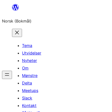
Hopp
til
Norsk (Bokmål)
innhold
Tema
Utvidelser
Nyheter
Om
Mønstre
Delta
Meetups
Slack
Kontakt