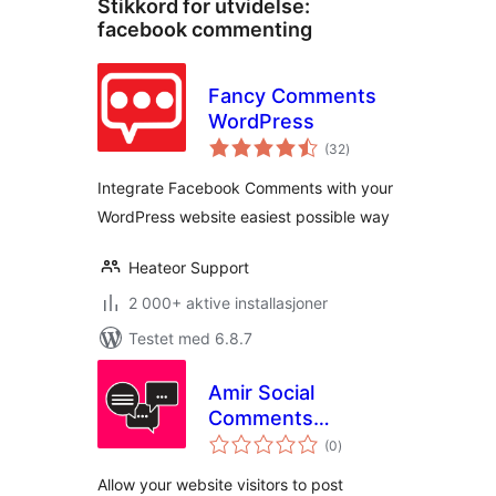
Stikkord for utvidelse:
facebook commenting
Fancy Comments
WordPress
totale
(32
)
vurderinger
Integrate Facebook Comments with your
WordPress website easiest possible way
Heateor Support
2 000+ aktive installasjoner
Testet med 6.8.7
Amir Social
Comments
totale
WordPress
(0
)
vurderinger
Allow your website visitors to post