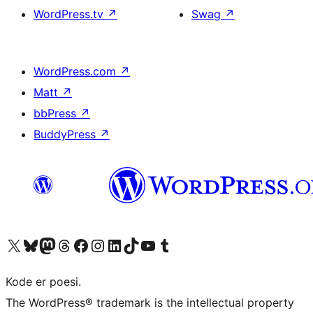
WordPress.tv
↗
Swag
↗
WordPress.com
↗
Matt
↗
bbPress
↗
BuddyPress
↗
Besøk vår konto på X
Visit our Bluesky account
Besøk vår Mastodon-konto
Visit our Threads account
Besøk vår Facebook-side
Besøk vår Instagram-konto
Besøk vår LinkedIn-konto
Visit our TikTok account
Visit our YouTube channel
Visit our Tumblr account
Kode er poesi.
The WordPress® trademark is the intellectual property