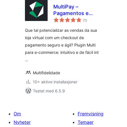
MultiPay –
Pagamentos e
totale
Fidelidade para
(1
)
vurderinger
WooCommerce
Que tal potencializar as vendas da sua
loja virtual com um checkout de
pagamento seguro e ágil? Plugin Multi
para e-commerce: intuitivo e de fácil int
…
Multifidelidade
10+ aktive installasjoner
Testet med 6.5.9
Om
Fremvisning
Nyheter
Temaer