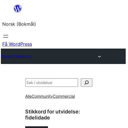
Hopp
til
Norsk (Bokmål)
innhold
Få WordPress
Plugin Directory
Søk
Alle
Community
Commercial
Stikkord for utvidelse:
fidelidade