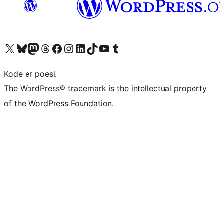
Besøk vår konto på X
Visit our Bluesky account
Besøk vår Mastodon-konto
Visit our Threads account
Besøk vår Facebook-side
Besøk vår Instagram-konto
Besøk vår LinkedIn-konto
Visit our TikTok account
Visit our YouTube channel
Visit our Tumblr account
Kode er poesi.
The WordPress® trademark is the intellectual property
of the WordPress Foundation.