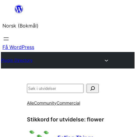
Hopp
til
Norsk (Bokmål)
innhold
Få WordPress
Plugin Directory
Søk
Alle
Community
Commercial
Stikkord for utvidelse:
flower