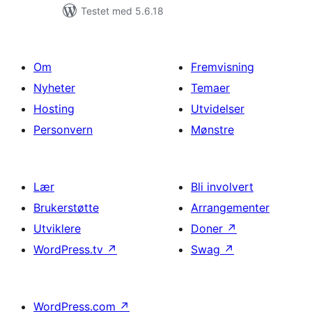
Testet med 5.6.18
Om
Fremvisning
Nyheter
Temaer
Hosting
Utvidelser
Personvern
Mønstre
Lær
Bli involvert
Brukerstøtte
Arrangementer
Utviklere
Doner
↗
WordPress.tv
↗
Swag
↗
WordPress.com
↗