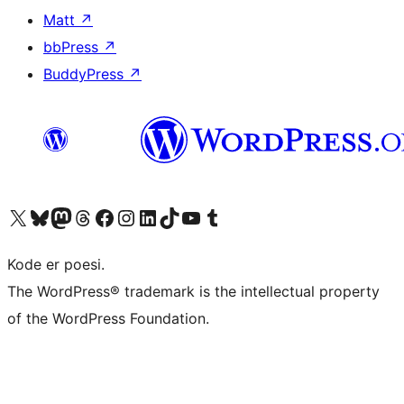
Matt
↗
bbPress
↗
BuddyPress
↗
Besøk vår konto på X
Visit our Bluesky account
Besøk vår Mastodon-konto
Visit our Threads account
Besøk vår Facebook-side
Besøk vår Instagram-konto
Besøk vår LinkedIn-konto
Visit our TikTok account
Visit our YouTube channel
Visit our Tumblr account
Kode er poesi.
The WordPress® trademark is the intellectual property
of the WordPress Foundation.