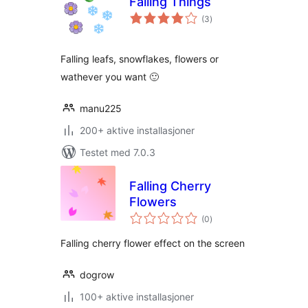
Falling Things
totale
(3
)
vurderinger
Falling leafs, snowflakes, flowers or
wathever you want 🙂
manu225
200+ aktive installasjoner
Testet med 7.0.3
Falling Cherry
Flowers
totale
(0
)
vurderinger
Falling cherry flower effect on the screen
dogrow
100+ aktive installasjoner