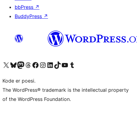
bbPress
↗
BuddyPress
↗
Besøk vår konto på X
Visit our Bluesky account
Besøk vår Mastodon-konto
Visit our Threads account
Besøk vår Facebook-side
Besøk vår Instagram-konto
Besøk vår LinkedIn-konto
Visit our TikTok account
Visit our YouTube channel
Visit our Tumblr account
Kode er poesi.
The WordPress® trademark is the intellectual property
of the WordPress Foundation.