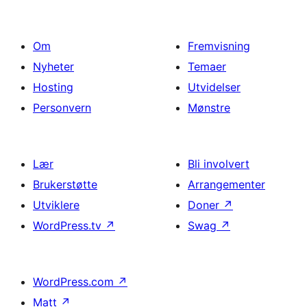
Om
Fremvisning
Nyheter
Temaer
Hosting
Utvidelser
Personvern
Mønstre
Lær
Bli involvert
Brukerstøtte
Arrangementer
Utviklere
Doner
↗
WordPress.tv
↗
Swag
↗
WordPress.com
↗
Matt
↗