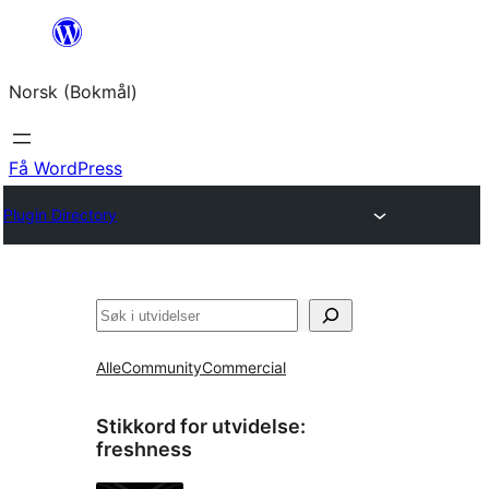
Hopp
til
Norsk (Bokmål)
innhold
Få WordPress
Plugin Directory
Søk
Alle
Community
Commercial
Stikkord for utvidelse:
freshness