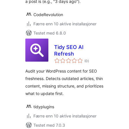
a post is (e.g., "3 days ago").
CodeRevolution
Færre enn 10 aktive installasjoner
Testet med 6.8.0
Tidy SEO AI
Refresh
totale
(0
)
vurderinger
Audit your WordPress content for SEO
freshness. Detects outdated articles, thin
content, missing structure, and prioritizes
what to update first.
tidyplugins
Færre enn 10 aktive installasjoner
Testet med 7.0.3