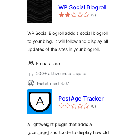
WP Social Blogroll
totale
(3
)
vurderinger
WP Social Blogroll adds a social blogroll
to your blog. It will follow and display all
updates of the sites in your blogroll.
Erunafailaro
200+ aktive installasjoner
Testet med 3.6.1
PostAge Tracker
totale
(0
)
vurderinger
A lightweight plugin that adds a
[post_age] shortcode to display how old