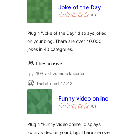
Joke of the Day
totale
(0
)
vurderinger
Plugin "Joke of the Day" displays jokes
on your blog. There are over 40,000
jokes in 40 categories.
PResponsive
10+ aktive installasjoner
Testet med 4.1.42
Funny video online
totale
(0
)
vurderinger
Plugin "Funny video online" displays
Funny video on your blog. There are over