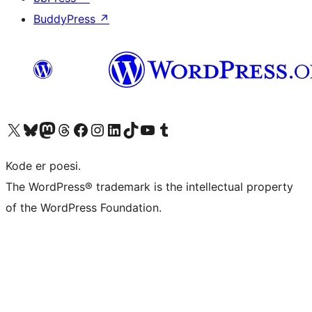
BuddyPress
↗
Besøk vår konto på X
Visit our Bluesky account
Besøk vår Mastodon-konto
Visit our Threads account
Besøk vår Facebook-side
Besøk vår Instagram-konto
Besøk vår LinkedIn-konto
Visit our TikTok account
Visit our YouTube channel
Visit our Tumblr account
Kode er poesi.
The WordPress® trademark is the intellectual property
of the WordPress Foundation.