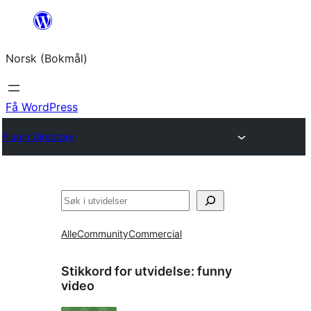
Hopp
til
Norsk (Bokmål)
innhold
Få WordPress
Plugin Directory
Søk
Alle
Community
Commercial
Stikkord for utvidelse:
funny
video