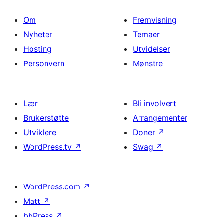
Om
Fremvisning
Nyheter
Temaer
Hosting
Utvidelser
Personvern
Mønstre
Lær
Bli involvert
Brukerstøtte
Arrangementer
Utviklere
Doner
↗
WordPress.tv
↗
Swag
↗
WordPress.com
↗
Matt
↗
bbPress
↗