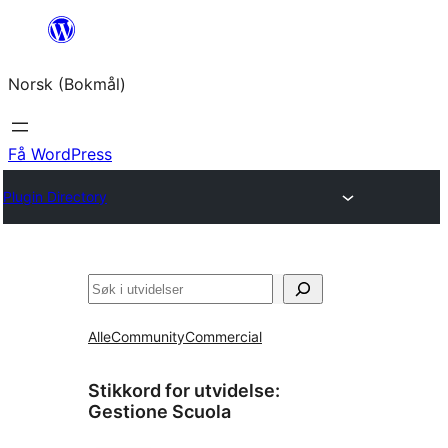
Hopp
til
Norsk (Bokmål)
innhold
Få WordPress
Plugin Directory
Søk
Alle
Community
Commercial
Stikkord for utvidelse:
Gestione Scuola