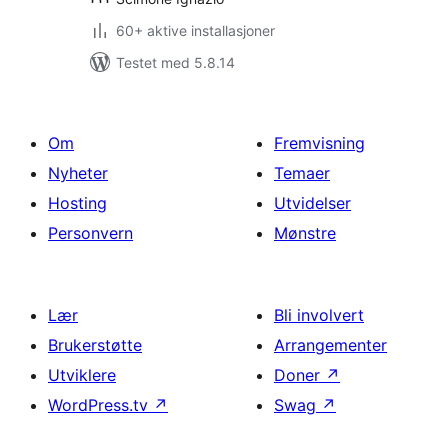
60+ aktive installasjoner
Testet med 5.8.14
Om
Fremvisning
Nyheter
Temaer
Hosting
Utvidelser
Personvern
Mønstre
Lær
Bli involvert
Brukerstøtte
Arrangementer
Utviklere
Doner
↗
WordPress.tv
↗
Swag
↗