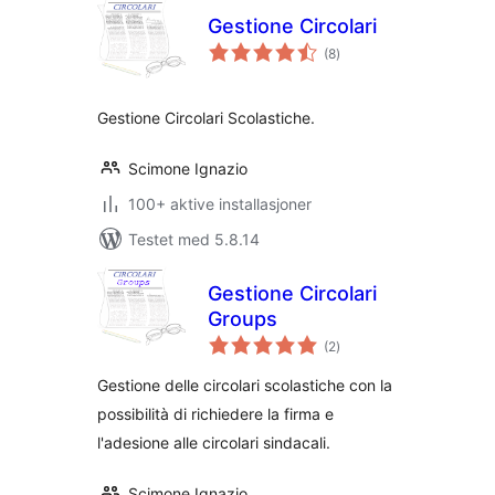
Gestione Circolari
totale
(8
)
vurderinger
Gestione Circolari Scolastiche.
Scimone Ignazio
100+ aktive installasjoner
Testet med 5.8.14
Gestione Circolari
Groups
totale
(2
)
vurderinger
Gestione delle circolari scolastiche con la
possibilità di richiedere la firma e
l'adesione alle circolari sindacali.
Scimone Ignazio