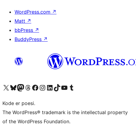
WordPress.com
↗
Matt
↗
bbPress
↗
BuddyPress
↗
Besøk vår konto på X
Visit our Bluesky account
Besøk vår Mastodon-konto
Visit our Threads account
Besøk vår Facebook-side
Besøk vår Instagram-konto
Besøk vår LinkedIn-konto
Visit our TikTok account
Visit our YouTube channel
Visit our Tumblr account
Kode er poesi.
The WordPress® trademark is the intellectual property
of the WordPress Foundation.