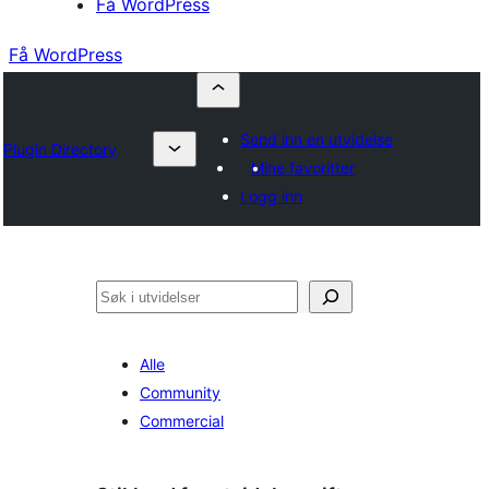
Få WordPress
Få WordPress
Send inn en utvidelse
Plugin Directory
Mine favoritter
Logg inn
Søk
Alle
Community
Commercial