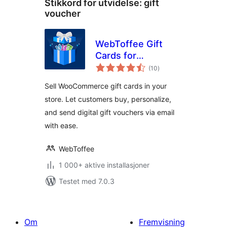
Stikkord for utvidelse:
gift
voucher
WebToffee Gift
Cards for
totale
WooCommerce
(10
)
vurderinger
Sell WooCommerce gift cards in your
store. Let customers buy, personalize,
and send digital gift vouchers via email
with ease.
WebToffee
1 000+ aktive installasjoner
Testet med 7.0.3
Om
Fremvisning