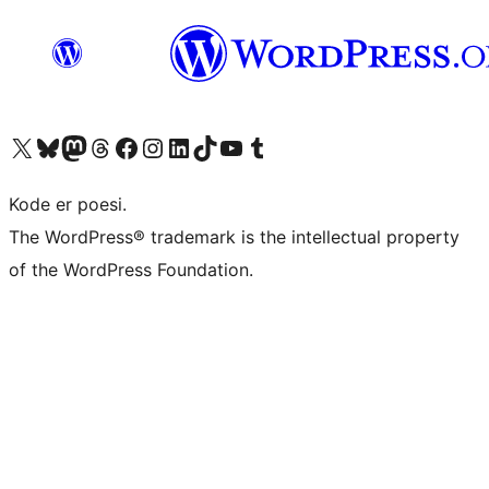
Besøk vår konto på X
Visit our Bluesky account
Besøk vår Mastodon-konto
Visit our Threads account
Besøk vår Facebook-side
Besøk vår Instagram-konto
Besøk vår LinkedIn-konto
Visit our TikTok account
Visit our YouTube channel
Visit our Tumblr account
Kode er poesi.
The WordPress® trademark is the intellectual property
of the WordPress Foundation.