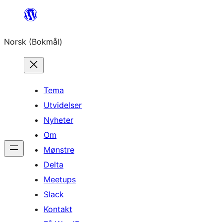
Hopp
til
Norsk (Bokmål)
innhold
Tema
Utvidelser
Nyheter
Om
Mønstre
Delta
Meetups
Slack
Kontakt