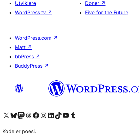
Utviklere
Doner
↗
WordPress.tv
↗
Five for the Future
WordPress.com
↗
Matt
↗
bbPress
↗
BuddyPress
↗
Besøk vår konto på X
Visit our Bluesky account
Besøk vår Mastodon-konto
Visit our Threads account
Besøk vår Facebook-side
Besøk vår Instagram-konto
Besøk vår LinkedIn-konto
Visit our TikTok account
Visit our YouTube channel
Visit our Tumblr account
Kode er poesi.