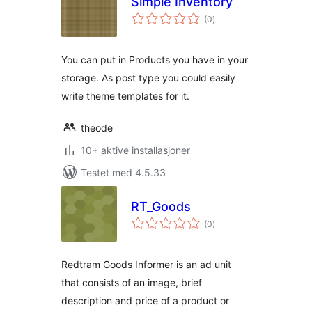
Simple Inventory
totale
(0
)
vurderinger
You can put in Products you have in your
storage. As post type you could easily
write theme templates for it.
theode
10+ aktive installasjoner
Testet med 4.5.33
RT_Goods
totale
(0
)
vurderinger
Redtram Goods Informer is an ad unit
that consists of an image, brief
description and price of a product or