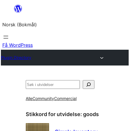
Hopp
til
Norsk (Bokmål)
innhold
Få WordPress
Plugin Directory
Søk
Alle
Community
Commercial
Stikkord for utvidelse:
goods