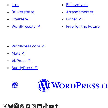
Lær
Bli involvert
Brukerstøtte
Arrangementer
Utviklere
Doner
↗
WordPress.tv
↗
Five for the Future
WordPress.com
↗
Matt
↗
bbPress
↗
BuddyPress
↗
Besøk vår konto på X
Visit our Bluesky account
Besøk vår Mastodon-konto
Visit our Threads account
Besøk vår Facebook-side
Besøk vår Instagram-konto
Besøk vår LinkedIn-konto
Visit our TikTok account
Visit our YouTube channel
Visit our Tumblr account