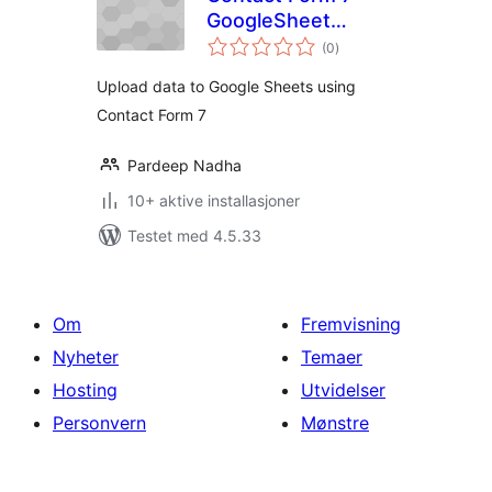
GoogleSheet
totale
Extension
(0
)
vurderinger
Upload data to Google Sheets using
Contact Form 7
Pardeep Nadha
10+ aktive installasjoner
Testet med 4.5.33
Om
Fremvisning
Nyheter
Temaer
Hosting
Utvidelser
Personvern
Mønstre