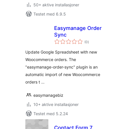
50+ aktive installasjoner
Testet med 6.9.5
Easymanage Order
Sync
totale
(0
)
vurderinger
Update Google Spreadsheet with new
Woocommerce orders. The
"easymanage-order-sync" plugin is an
automatic import of new Woocommerce
orders t …
easymanagebiz
10+ aktive installasjoner
Testet med 5.2.24
Contact Form 7