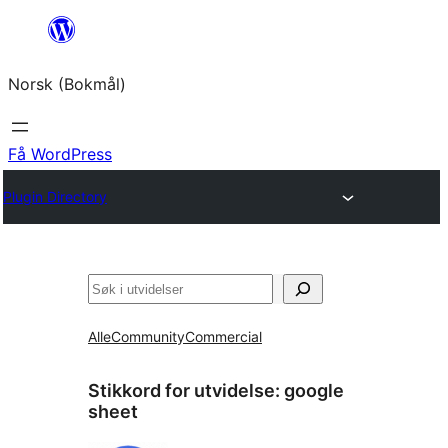
Hopp
til
Norsk (Bokmål)
innhold
Få WordPress
Plugin Directory
Søk
Alle
Community
Commercial
Stikkord for utvidelse:
google
sheet