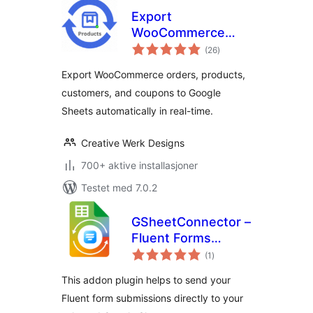
Export
WooCommerce
totale
Orders, Products,
(26
)
vurderinger
Customers &
Export WooCommerce orders, products,
Coupons to Google
customers, and coupons to Google
Sheets
Sheets automatically in real-time.
Creative Werk Designs
700+ aktive installasjoner
Testet med 7.0.2
GSheetConnector –
Fluent Forms
totale
Google Sheets
(1
)
vurderinger
Connector, Export
This addon plugin helps to send your
Fluent Form Entries
Fluent form submissions directly to your