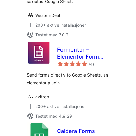
selected Google Sheet.
WesternDeal
200+ aktive installasjoner
Testet med 7.0.2
Formentor –
Elementor Form
totale
Plus
(4
)
vurderinger
Send forms directly to Google Sheets, an
elementor plugin
avitrop
200+ aktive installasjoner
Testet med 4.9.29
Caldera Forms