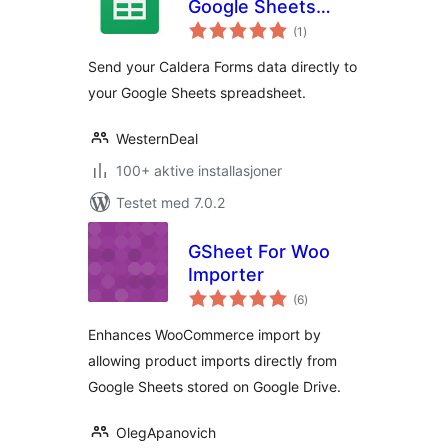
Google Sheets
totale
Connector
(1
)
vurderinger
Send your Caldera Forms data directly to
your Google Sheets spreadsheet.
WesternDeal
100+ aktive installasjoner
Testet med 7.0.2
GSheet For Woo
Importer
totale
(6
)
vurderinger
Enhances WooCommerce import by
allowing product imports directly from
Google Sheets stored on Google Drive.
OlegApanovich