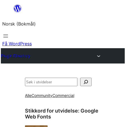
Hopp
til
Norsk (Bokmål)
innhold
Få WordPress
Plugin Directory
Søk
Alle
Community
Commercial
Stikkord for utvidelse:
Google
Web Fonts