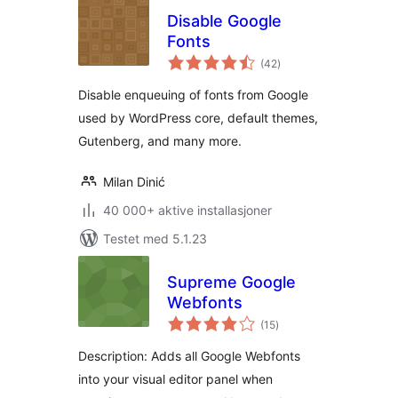
Disable Google
Fonts
totale
(42
)
vurderinger
Disable enqueuing of fonts from Google
used by WordPress core, default themes,
Gutenberg, and many more.
Milan Dinić
40 000+ aktive installasjoner
Testet med 5.1.23
Supreme Google
Webfonts
totale
(15
)
vurderinger
Description: Adds all Google Webfonts
into your visual editor panel when