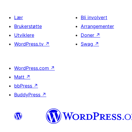
Lær
Bli involvert
Brukerstøtte
Arrangementer
Utviklere
Doner
↗
WordPress.tv
↗
Swag
↗
WordPress.com
↗
Matt
↗
bbPress
↗
BuddyPress
↗