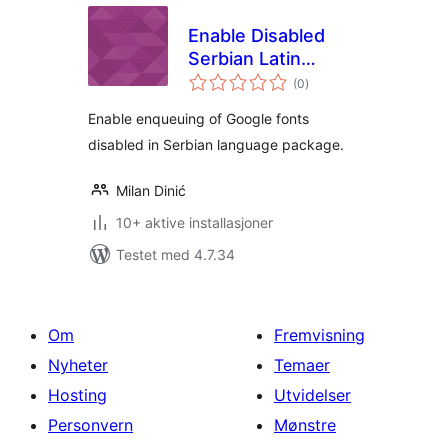
Enable Disabled
Serbian Latin
totale
Google Fonts
(0
)
vurderinger
Enable enqueuing of Google fonts
disabled in Serbian language package.
Milan Dinić
10+ aktive installasjoner
Testet med 4.7.34
Om
Fremvisning
Nyheter
Temaer
Hosting
Utvidelser
Personvern
Mønstre