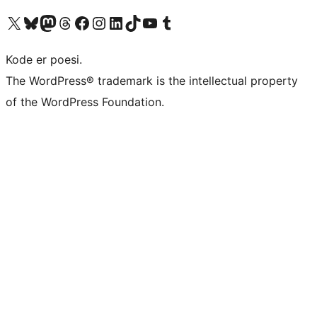
Besøk vår konto på X
Visit our Bluesky account
Besøk vår Mastodon-konto
Visit our Threads account
Besøk vår Facebook-side
Besøk vår Instagram-konto
Besøk vår LinkedIn-konto
Visit our TikTok account
Visit our YouTube channel
Visit our Tumblr account
Kode er poesi.
The WordPress® trademark is the intellectual property
of the WordPress Foundation.