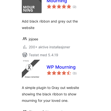
Mourning
totale
(2
)
vurderinger
Add black ribbon and grey out the
website
jojoee
200+ aktive installasjoner
Testet med 5.4.19
WP Mourning
totale
(3
)
vurderinger
A simple plugin to Gray out website
showing the black ribbon to show
mourning for your loved one.