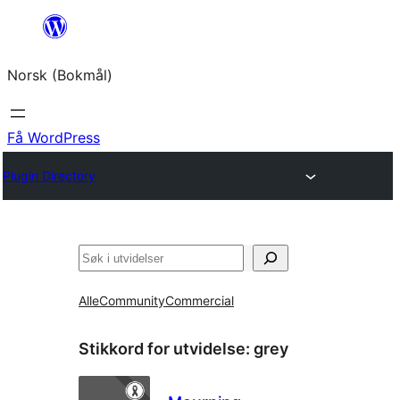
Hopp
til
Norsk (Bokmål)
innhold
Få WordPress
Plugin Directory
Søk
Alle
Community
Commercial
Stikkord for utvidelse:
grey