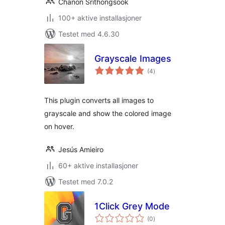
Chanon Srithongsook
100+ aktive installasjoner
Testet med 4.6.30
Grayscale Images
totale
(4
)
vurderinger
This plugin converts all images to
grayscale and show the colored image
on hover.
Jesús Amieiro
60+ aktive installasjoner
Testet med 7.0.2
1Click Grey Mode
totale
(0
)
vurderinger