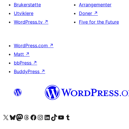
Brukerstøtte
Arrangementer
Utviklere
Doner
↗
WordPress.tv
↗
Five for the Future
WordPress.com
↗
Matt
↗
bbPress
↗
BuddyPress
↗
Besøk vår konto på X
Visit our Bluesky account
Besøk vår Mastodon-konto
Visit our Threads account
Besøk vår Facebook-side
Besøk vår Instagram-konto
Besøk vår LinkedIn-konto
Visit our TikTok account
Visit our YouTube channel
Visit our Tumblr account