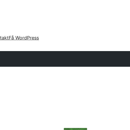
takt
Få WordPress