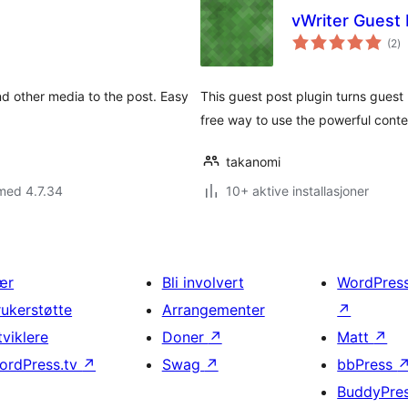
vWriter Guest
to
(2
)
vu
d other media to the post. Easy
This guest post plugin turns guest
free way to use the powerful conte
takanomi
med 4.7.34
10+ aktive installasjoner
ær
Bli involvert
WordPres
rukerstøtte
Arrangementer
↗
tviklere
Doner
↗
Matt
↗
ordPress.tv
↗
Swag
↗
bbPress
BuddyPre