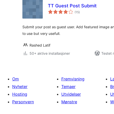
TT Guest Post Submit
totale
(15
)
vurderinger
Submit your post as guest user. Add featured image an
to use but very usefull.
Rashed Latif
50+ aktive installasjoner
Testet 
Om
Fremvisning
L
Nyheter
Temaer
B
Hosting
Utvidelser
U
Personvern
Mønstre
W