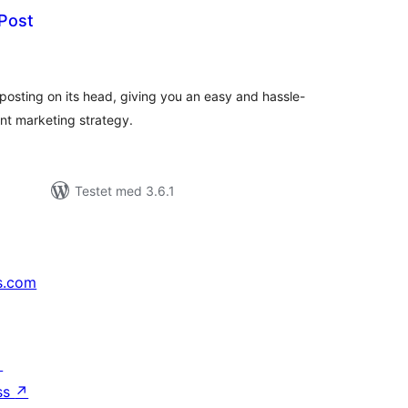
 Post
tale
rderinger
 posting on its head, giving you an easy and hassle-
nt marketing strategy.
Testet med 3.6.1
s.com
↗
ss
↗