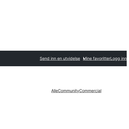
Send inn en utvidelse
Mine favoritter
Logg inn
Alle
Community
Commercial