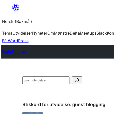
Hopp
til
Norsk (Bokmål)
innhold
Tema
Utvidelser
Nyheter
Om
Mønstre
Delta
Meetups
Slack
Kon
Få WordPress
Plugin Directory
Søk
Stikkord for utvidelse:
guest blogging