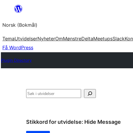
Hopp
til
Norsk (Bokmål)
innhold
Tema
Utvidelser
Nyheter
Om
Mønstre
Delta
Meetups
Slack
Kon
Få WordPress
Plugin Directory
Søk
Stikkord for utvidelse:
Hide Message