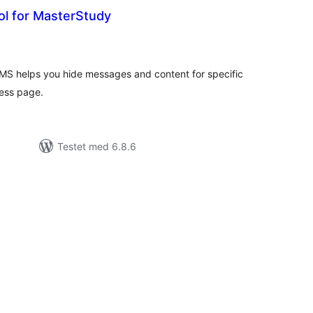
rol for MasterStudy
tale
rderinger
 LMS helps you hide messages and content for specific
ess page.
Testet med 6.8.6