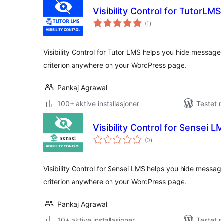
Visibility Control for TutorLMS
totale
(1
)
vurderinger
Visibility Control for Tutor LMS helps you hide message
criterion anywhere on your WordPress page.
Pankaj Agrawal
100+ aktive installasjoner
Testet 
Visibility Control for Sensei 
totale
(0
)
vurderinger
Visibility Control for Sensei LMS helps you hide messag
criterion anywhere on your WordPress page.
Pankaj Agrawal
10+ aktive installasjoner
Testet 