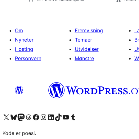
Om
Fremvisning
L
Nyheter
Temaer
B
Hosting
Utvidelser
U
Personvern
Mønstre
W
Besøk vår konto på X
Visit our Bluesky account
Besøk vår Mastodon-konto
Visit our Threads account
Besøk vår Facebook-side
Besøk vår Instagram-konto
Besøk vår LinkedIn-konto
Visit our TikTok account
Visit our YouTube channel
Visit our Tumblr account
Kode er poesi.