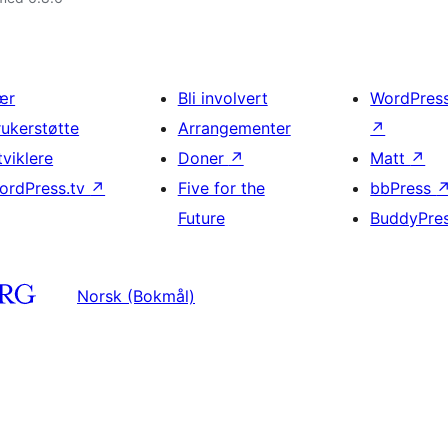
ær
Bli involvert
WordPres
rukerstøtte
Arrangementer
↗
tviklere
Doner
↗
Matt
↗
ordPress.tv
↗
Five for the
bbPress
Future
BuddyPre
Norsk (Bokmål)