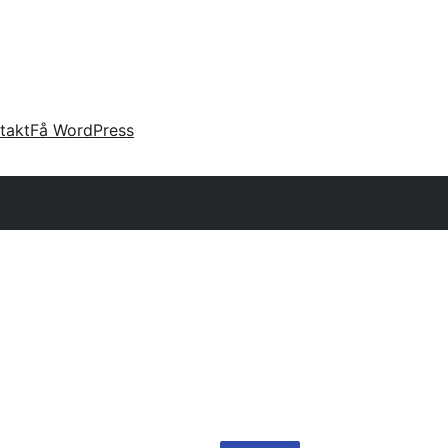
takt
Få WordPress