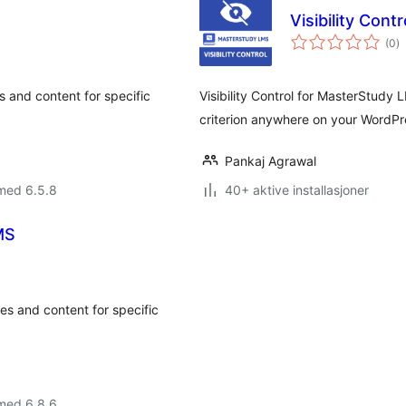
Visibility Cont
to
(0
)
vu
s and content for specific
Visibility Control for MasterStudy
criterion anywhere on your WordPr
Pankaj Agrawal
med 6.5.8
40+ aktive installasjoner
LMS
es and content for specific
med 6.8.6