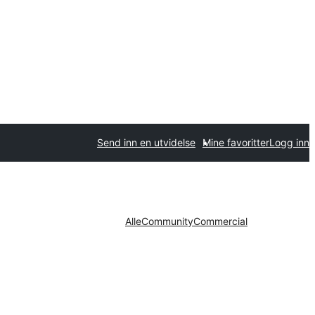
Send inn en utvidelse
Mine favoritter
Logg inn
Alle
Community
Commercial