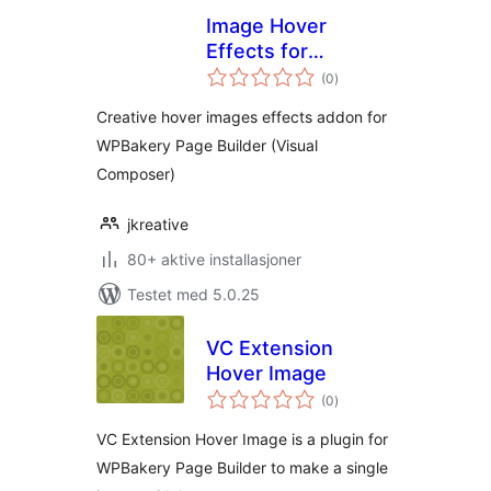
Image Hover
Effects for
totale
WPBakery Page
(0
)
vurderinger
Builder
Creative hover images effects addon for
WPBakery Page Builder (Visual
Composer)
jkreative
80+ aktive installasjoner
Testet med 5.0.25
VC Extension
Hover Image
totale
(0
)
vurderinger
VC Extension Hover Image is a plugin for
WPBakery Page Builder to make a single