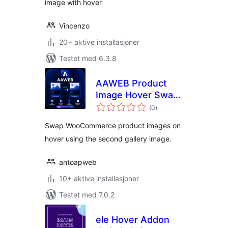
image with hover
Vincenzo
20+ aktive installasjoner
Testet med 6.3.8
AAWEB Product
Image Hover Swap
totale
for WooCommerce
(0
)
vurderinger
Swap WooCommerce product images on
hover using the second gallery image.
antoapweb
10+ aktive installasjoner
Testet med 7.0.2
ele Hover Addon