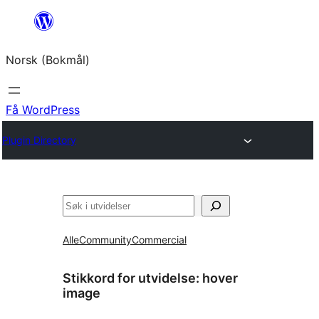
Hopp
til
Norsk (Bokmål)
innhold
Få WordPress
Plugin Directory
Søk
Alle
Community
Commercial
Stikkord for utvidelse:
hover
image