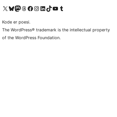
Besøk vår konto på X
Visit our Bluesky account
Besøk vår Mastodon-konto
Visit our Threads account
Besøk vår Facebook-side
Besøk vår Instagram-konto
Besøk vår LinkedIn-konto
Visit our TikTok account
Visit our YouTube channel
Visit our Tumblr account
Kode er poesi.
The WordPress® trademark is the intellectual property
of the WordPress Foundation.