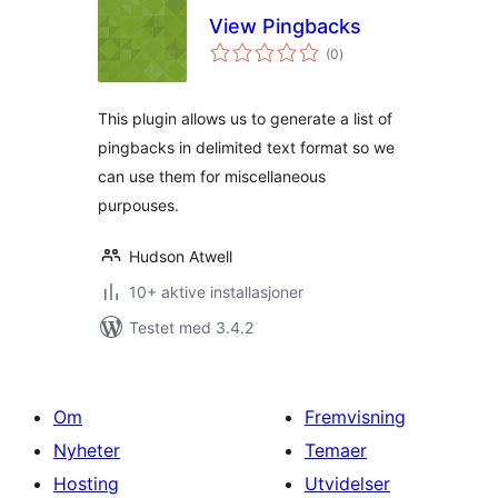
View Pingbacks
totale
(0
)
vurderinger
This plugin allows us to generate a list of
pingbacks in delimited text format so we
can use them for miscellaneous
purpouses.
Hudson Atwell
10+ aktive installasjoner
Testet med 3.4.2
Om
Fremvisning
Nyheter
Temaer
Hosting
Utvidelser