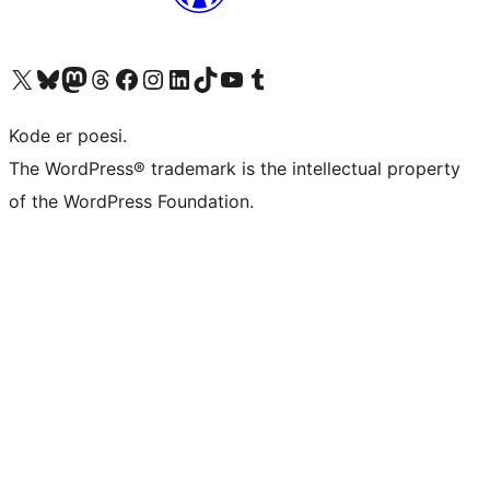
Besøk vår konto på X
Visit our Bluesky account
Besøk vår Mastodon-konto
Visit our Threads account
Besøk vår Facebook-side
Besøk vår Instagram-konto
Besøk vår LinkedIn-konto
Visit our TikTok account
Visit our YouTube channel
Visit our Tumblr account
Kode er poesi.
The WordPress® trademark is the intellectual property
of the WordPress Foundation.