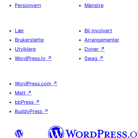
Personvern
Mønstre
Lær
Bli involvert
Brukerstøtte
Arrangementer
Utviklere
Doner
↗
WordPress.tv
↗
Swag
↗
WordPress.com
↗
Matt
↗
bbPress
↗
BuddyPress
↗