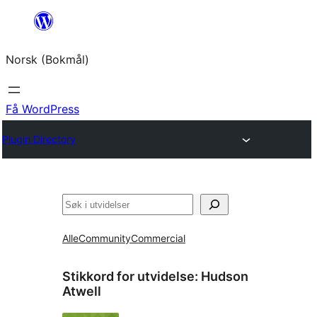
Hopp
til
Norsk (Bokmål)
innhold
Få WordPress
Plugin Directory
Søk
Alle
Community
Commercial
Stikkord for utvidelse:
Hudson
Atwell