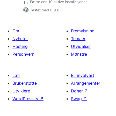
Færre enn 10 aktive installasjoner
Testet med 6.9.6
Om
Fremvisning
Nyheter
Temaer
Hosting
Utvidelser
Personvern
Mønstre
Lær
Bli involvert
Brukerstøtte
Arrangementer
Utviklere
Doner
↗
WordPress.tv
↗
Swag
↗