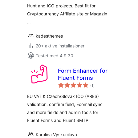
Hunt and ICO projects. Best fit for
Cryptocurrency Affiliate site or Magazin
…
kadesthemes
20+ aktive installasjoner
Testet med 4.9.30
Form Enhancer for
Fluent Forms
totale
(1
)
vurderinger
EU VAT & Czech/Slovak IČO (ARES)
validation, confirm field, Ecomail sync
and more fields and admin tools for
Fluent Forms and Fluent SMTP.
Karolina Vyskocilova