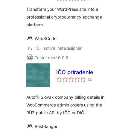
vurderinger
Transform your WordPress site into a
professional cryptocurrency exchange
platform.
Web3Coder
10+ aktive installasjoner
Testet med 6.9.6
IČO priradenie
totale
(0
)
vurderinger
Autofill Slovak company billing details in
WooCommerce admin orders using the
RÚZ public API by IČO or DIČ.
BestRanger