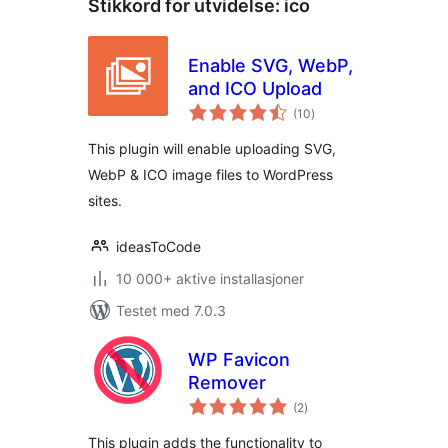
Stikkord for utvidelse:
ico
Enable SVG, WebP,
and ICO Upload
totale
(10
)
vurderinger
This plugin will enable uploading SVG,
WebP & ICO image files to WordPress
sites.
ideasToCode
10 000+ aktive installasjoner
Testet med 7.0.3
WP Favicon
Remover
totale
(2
)
vurderinger
This plugin adds the functionality to