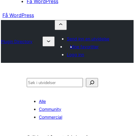
Få WordPress
Få WordPress
Send inn en utvidelse
Plugin Directory
Mine favoritter
Logg inn
Søk
Alle
Community
Commercial