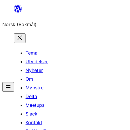
Hopp
til
Norsk (Bokmål)
innhold
Tema
Utvidelser
Nyheter
Om
Mønstre
Delta
Meetups
Slack
Kontakt