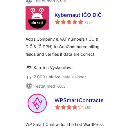
Testet med 6.9.6
Kybernaut IČO DIČ
totale
(38
)
vurderinger
Adds Company & VAT numbers (IČO &
DIČ & IČ DPH) to WooCommerce billing
fields and verifies if data are correct.
Karolina Vyskocilova
2 000+ aktive installasjoner
Testet med 7.0.3
WPSmartContracts
totale
(29
)
vurderinger
WP Smart Contracts: The first WordPress