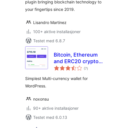
plugin bringing blockchain technology to
your fingertips since 2019.
Lisandro Martinez
100+ aktive installasjoner
Testet med 6.8.7
Bitcoin, Ethereum
and ERC20 crypto
totale
wallets with
(7
)
vurderinger
exchange
Simplest Multi-currency wallet for
WordPress.
noxonsu
90+ aktive installasjoner
Testet med 6.0.13