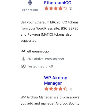
EthereumICO
totale
(5
)
vurderinger
Sell your Ethereum ERC20 ICO tokens
from your WordPress site. BSC BEP20
and Polygon (MATIC) tokens also
supported.
ethereumicoio
20+ aktive installasjoner
Testet med 6.7.6
WP Airdrop
Manager
totale
(7
)
vurderinger
WP Airdrop Manager is a plugin allows
you add and manager Airdrop, Bounty