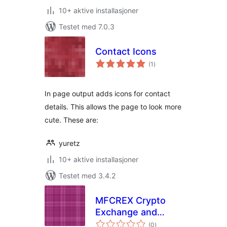
10+ aktive installasjoner
Testet med 7.0.3
Contact Icons
totale
(1
)
vurderinger
In page output adds icons for contact
details. This allows the page to look more
cute. These are:
yuretz
10+ aktive installasjoner
Testet med 3.4.2
MFCREX Crypto
Exchange and
totale
Trading Platform
(0
)