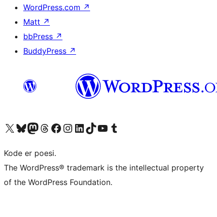
WordPress.com
↗
Matt
↗
bbPress
↗
BuddyPress
↗
Besøk vår konto på X
Visit our Bluesky account
Besøk vår Mastodon-konto
Visit our Threads account
Besøk vår Facebook-side
Besøk vår Instagram-konto
Besøk vår LinkedIn-konto
Visit our TikTok account
Visit our YouTube channel
Visit our Tumblr account
Kode er poesi.
The WordPress® trademark is the intellectual property
of the WordPress Foundation.