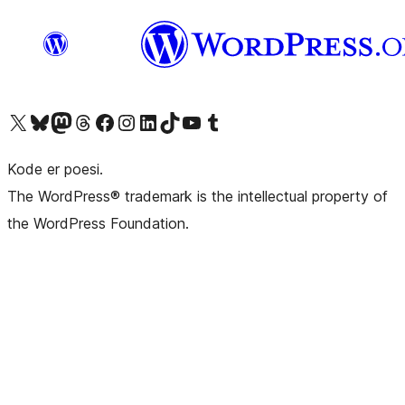
Besøk vår konto på X
Visit our Bluesky account
Besøk vår Mastodon-konto
Visit our Threads account
Besøk vår Facebook-side
Besøk vår Instagram-konto
Besøk vår LinkedIn-konto
Visit our TikTok account
Visit our YouTube channel
Visit our Tumblr account
Kode er poesi.
The WordPress® trademark is the intellectual property of
the WordPress Foundation.