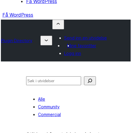
Få WordPress
Få WordPress
Send inn en utvidelse
Plugin Directory
Mine favoritter
Logg inn
Søk
Alle
Community
Commercial