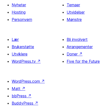
Nyheter
Temaer
Hosting
Utvidelser
Personvern
Mønstre
Lær
Bli involvert
Brukerstøtte
Arrangementer
Utviklere
Doner
↗
WordPress.tv
↗
Five for the Future
WordPress.com
↗
Matt
↗
bbPress
↗
BuddyPress
↗