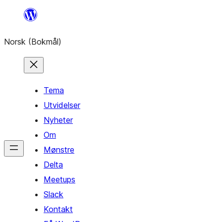
Hopp
til
Norsk (Bokmål)
innhold
Tema
Utvidelser
Nyheter
Om
Mønstre
Delta
Meetups
Slack
Kontakt