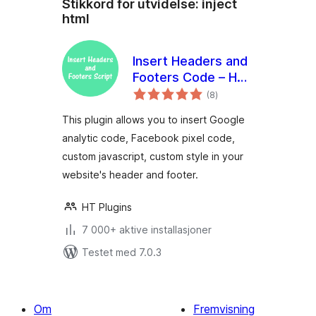
Stikkord for utvidelse:
inject
html
Insert Headers and
Footers Code – HT
totale
Script
(8
)
vurderinger
This plugin allows you to insert Google
analytic code, Facebook pixel code,
custom javascript, custom style in your
website's header and footer.
HT Plugins
7 000+ aktive installasjoner
Testet med 7.0.3
Om
Fremvisning