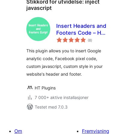
Stikkord for utvidelse:
inject
javascript
Insert Headers and
Footers Code – HT
totale
Script
(8
)
vurderinger
This plugin allows you to insert Google
analytic code, Facebook pixel code,
custom javascript, custom style in your
website's header and footer.
HT Plugins
7 000+ aktive installasjoner
Testet med 7.0.3
Om
Fremvisning