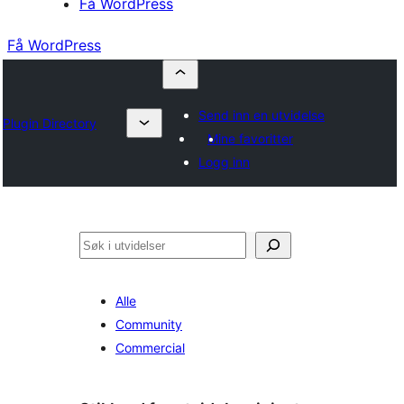
Få WordPress
Få WordPress
Send inn en utvidelse
Plugin Directory
Mine favoritter
Logg inn
Søk
Alle
Community
Commercial