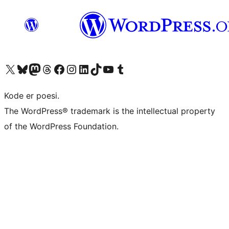
Besøk vår konto på X
Visit our Bluesky account
Besøk vår Mastodon-konto
Visit our Threads account
Besøk vår Facebook-side
Besøk vår Instagram-konto
Besøk vår LinkedIn-konto
Visit our TikTok account
Visit our YouTube channel
Visit our Tumblr account
Kode er poesi.
The WordPress® trademark is the intellectual property
of the WordPress Foundation.