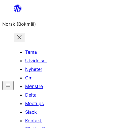
Hopp
til
Norsk (Bokmål)
innhold
Tema
Utvidelser
Nyheter
Om
Mønstre
Delta
Meetups
Slack
Kontakt