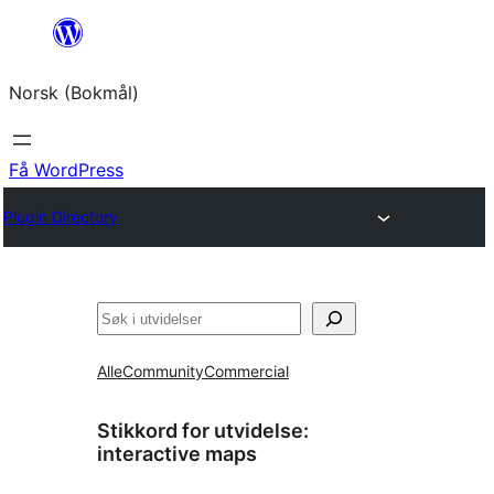
Hopp
til
Norsk (Bokmål)
innhold
Få WordPress
Plugin Directory
Søk
Alle
Community
Commercial
Stikkord for utvidelse:
interactive maps