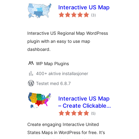
Interactive US Map
totale
(3
)
vurderinger
Interactive US Regional Map WordPress
plugin with an easy to use map
dashboard.
WP Map Plugins
400+ aktive installasjoner
Testet med 6.8.7
Interactive US Map
– Create Clickable &
totale
Customizable U.S.
(5
)
vurderinger
Maps
Create engaging Interactive United
States Maps in WordPress for free. It's