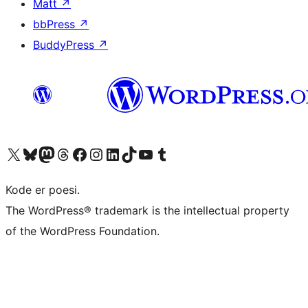
Matt
↗
bbPress
↗
BuddyPress
↗
Besøk vår konto på X
Visit our Bluesky account
Besøk vår Mastodon-konto
Visit our Threads account
Besøk vår Facebook-side
Besøk vår Instagram-konto
Besøk vår LinkedIn-konto
Visit our TikTok account
Visit our YouTube channel
Visit our Tumblr account
Kode er poesi.
The WordPress® trademark is the intellectual property
of the WordPress Foundation.